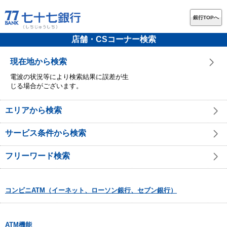
銀行TOPへ
店舗・CSコーナー検索
現在地から検索
電波の状況等により検索結果に誤差が生
じる場合がございます。
エリアから検索
サービス条件から検索
フリーワード検索
コンビニATM（イーネット、ローソン銀行、セブン銀行）
ATM機能