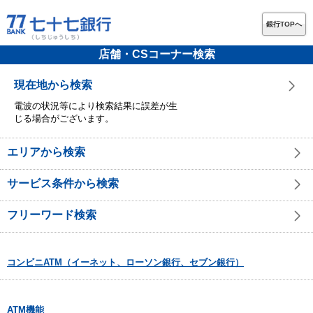
銀行TOPへ
店舗・CSコーナー検索
現在地から検索
電波の状況等により検索結果に誤差が生
じる場合がございます。
エリアから検索
サービス条件から検索
フリーワード検索
コンビニATM（イーネット、ローソン銀行、セブン銀行）
ATM機能