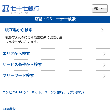
銀行TOPへ
店舗・CSコーナー検索
現在地から検索
電波の状況等により検索結果に誤差が生
じる場合がございます。
エリアから検索
サービス条件から検索
フリーワード検索
コンビニATM（イーネット、ローソン銀行、セブン銀行）
ATM機能