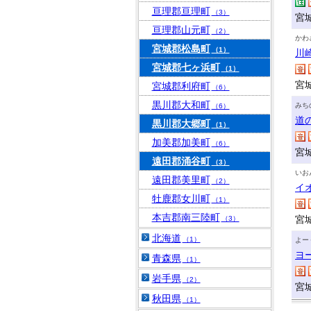
亘理郡亘理町
（3）
宮
亘理郡山元町
（2）
かわ
宮城郡松島町
（1）
川
宮城郡七ヶ浜町
（1）
宮
宮城郡利府町
（6）
黒川郡大和町
みち
（6）
道
黒川郡大郷町
（1）
加美郡加美町
（6）
宮
遠田郡涌谷町
（3）
いお
遠田郡美里町
（2）
イ
牡鹿郡女川町
（1）
本吉郡南三陸町
宮
（3）
北海道
（1）
よー
ヨ
青森県
（1）
岩手県
（2）
宮
秋田県
（1）