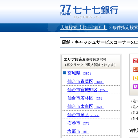
店舗検索【七十七銀行】
>
条件指定検
店舗・キャッシュサービスコーナーのご案内
エリア絞込み
※複数選択可
（再クリックで選択解除されます）
宮城県
（385）
仙台市青葉区
（68）
仙台市宮城野区
（25）
仙台市若林区
（23）
（注
仙台市太白区
（42）
（注
（注
仙台市泉区
（39）
（注
石巻市
（27）
9
件
塩竈市
（6）