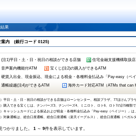
索結果
 (銀行コード 0125)
(注1)平日・土・日・祝日の相談ができる店舗
住宅金融支援機構取扱店
音声案内機能付ATM
宝くじ(注2)の購入ができるATM
硬貨入出金、現金振込、現金による税金・各種料金払込み「Pay-easy（ペイジ
通帳繰越(注4)ができるATM
海外カード対応ATM（ATMs that can Handl
1）平日・土・日・祝日の相談ができる店舗はローンセンター、相談プラザ、77ほけんプラ
2）購入できる宝くじは、ナンバーズ3、ナンバーズ4、ミニロト、ロト6、ロト7の計5種類
3）キャッシュカードによる振込および税金・各種料金払込み「Pay-easy（ペイジー）」は
4）対象通帳は、総合口座通帳、総合口座通帳（楽天イーグルス）、総合口座通帳（ベガル
見つかりました。
1
～
9
件を表示しています。