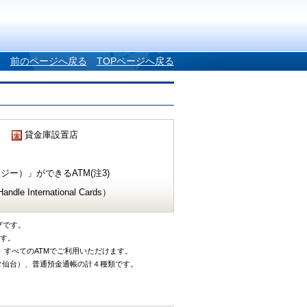
前のページへ戻る
TOPページへ戻る
貸金庫設置店
ー）」ができるATM(注3)
e International Cards）
ザです。
です。
、すべてのATMでご利用いただけます。
タ仙台）、普通預金通帳の計４種類です。