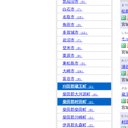
気仙沼市
（5）
まつ
白石市
（7）
松
名取市
（15）
宮
角田市
（3）
多賀城市
（11）
しち
七
岩沼市
（7）
登米市
（8）
宮
栗原市
（9）
わく
東松島市
（5）
涌
大崎市
（24）
富谷市
（8）
宮
刈田郡蔵王町
（1）
ざお
柴田郡大河原町
蔵
（4）
柴田郡村田町
（2）
宮
柴田郡柴田町
（8）
むら
柴田郡川崎町
（1）
村
伊具郡丸森町
（2）