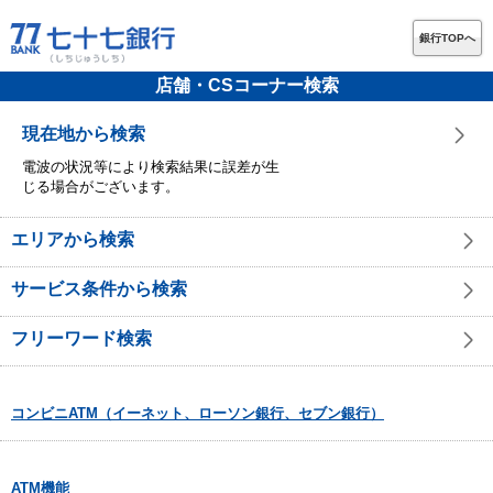
銀行TOPへ
店舗・CSコーナー検索
現在地から検索
電波の状況等により検索結果に誤差が生
じる場合がございます。
エリアから検索
サービス条件から検索
フリーワード検索
コンビニATM（イーネット、ローソン銀行、セブン銀行）
ATM機能