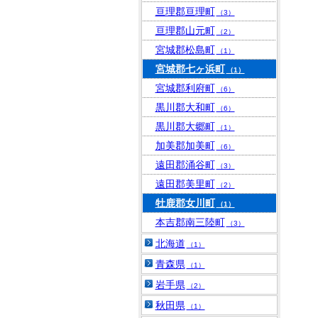
亘理郡亘理町
（3）
亘理郡山元町
（2）
宮城郡松島町
（1）
宮城郡七ヶ浜町
（1）
宮城郡利府町
（6）
黒川郡大和町
（6）
黒川郡大郷町
（1）
加美郡加美町
（6）
遠田郡涌谷町
（3）
遠田郡美里町
（2）
牡鹿郡女川町
（1）
本吉郡南三陸町
（3）
北海道
（1）
青森県
（1）
岩手県
（2）
秋田県
（1）