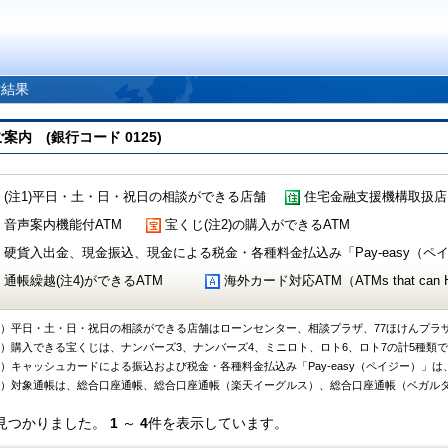
索結果
 (銀行コード 0125)
(注1)平日・土・日・祝日の相談ができる店舗
住宅金融支援機構取扱店
音声案内機能付ATM
宝くじ(注2)の購入ができるATM
硬貨入出金、現金振込、現金による税金・各種料金払込み「Pay-easy（ペイジ
通帳繰越(注4)ができるATM
海外カード対応ATM（ATMs that can Handl
1）平日・土・日・祝日の相談ができる店舗はローンセンター、相談プラザ、77ほけんプラ
2）購入できる宝くじは、ナンバーズ3、ナンバーズ4、ミニロト、ロト6、ロト7の計5種類
3）キャッシュカードによる振込および税金・各種料金払込み「Pay-easy（ペイジー）」は
4）対象通帳は、総合口座通帳、総合口座通帳（楽天イーグルス）、総合口座通帳（ベガル
見つかりました。
1
～
4
件を表示しています。