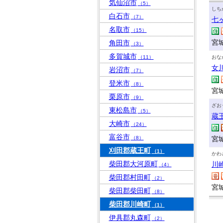
気仙沼市
（5）
しち
白石市
（7）
七
名取市
（15）
宮
角田市
（3）
多賀城市
（11）
おな
女
岩沼市
（7）
登米市
（8）
宮
栗原市
（9）
ざお
東松島市
（5）
蔵
大崎市
（24）
富谷市
（8）
宮
刈田郡蔵王町
（1）
かわ
柴田郡大河原町
川
（4）
柴田郡村田町
（2）
宮
柴田郡柴田町
（8）
柴田郡川崎町
（1）
伊具郡丸森町
（2）