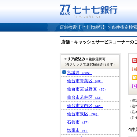
店舗検索【七十七銀行】
>
条件指定検
店舗・キャッシュサービスコーナーのご案内
エリア絞込み
※複数選択可
（再クリックで選択解除されます）
宮城県
（385）
仙台市青葉区
（68）
仙台市宮城野区
（25）
仙台市若林区
（23）
（注
仙台市太白区
（42）
（注
（注
仙台市泉区
（39）
（注
石巻市
（27）
4
件
塩竈市
（6）