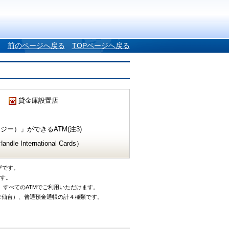
前のページへ戻る
TOPページへ戻る
貸金庫設置店
ー）」ができるATM(注3)
e International Cards）
ザです。
です。
、すべてのATMでご利用いただけます。
タ仙台）、普通預金通帳の計４種類です。