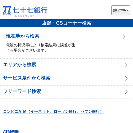
銀行TOPへ
店舗・CSコーナー検索
現在地から検索
電波の状況等により検索結果に誤差が生
じる場合がございます。
エリアから検索
サービス条件から検索
フリーワード検索
コンビニATM（イーネット、ローソン銀行、セブン銀行）
ATM機能