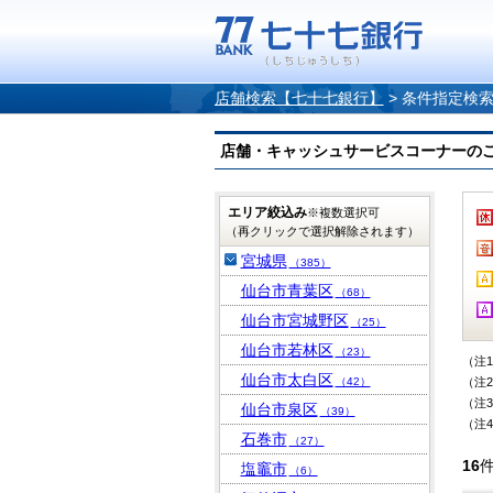
店舗検索【七十七銀行】
>
条件指定検
店舗・キャッシュサービスコーナーのご案内
エリア絞込み
※複数選択可
（再クリックで選択解除されます）
宮城県
（385）
仙台市青葉区
（68）
仙台市宮城野区
（25）
仙台市若林区
（23）
（注
仙台市太白区
（42）
（注
（注
仙台市泉区
（39）
（注
石巻市
（27）
16
塩竈市
（6）