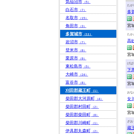
気仙沼市
（5）
たが
白石市
（7）
多
名取市
（15）
宮城
角田市
（3）
多賀城市
（11）
たか
高
岩沼市
（7）
登米市
（8）
宮城
栗原市
（9）
げば
東松島市
（5）
下
大崎市
（24）
富谷市
（8）
宮
刈田郡蔵王町
（1）
おな
柴田郡大河原町
女
（4）
柴田郡村田町
（2）
宮
柴田郡柴田町
（8）
ざお
柴田郡川崎町
（1）
蔵
伊具郡丸森町
（2）