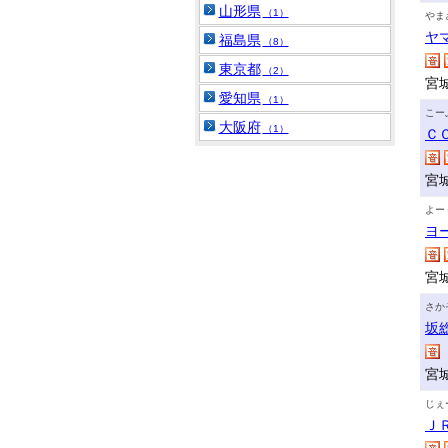
山形県
（1）
やま
ヤ
福島県
（8）
東京都
（2）
宮
愛知県
（1）
こー
大阪府
（1）
Ｃ
宮
よー
ヨ
宮
さか
坂
宮
じぇ
Ｊ