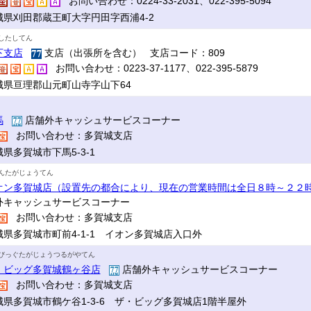
お問い合わせ：0224-33-2031、022-395-5094
城県刈田郡蔵王町大字円田字西浦4-2
したしてん
下支店
支店（出張所を含む） 支店コード：809
お問い合わせ：0223-37-1177、022-395-5879
城県亘理郡山元町山寺字山下64
馬
店舗外キャッシュサービスコーナー
お問い合わせ：多賀城支店
県多賀城市下馬5-3-1
んたがじょうてん
オン多賀城店（設置先の都合により、現在の営業時間は全日８時～２２
外キャッシュサービスコーナー
お問い合わせ：多賀城支店
城県多賀城市町前4-1-1 イオン多賀城店入口外
びっぐたがじょうつるがやてん
・ビッグ多賀城鶴ヶ谷店
店舗外キャッシュサービスコーナー
お問い合わせ：多賀城支店
城県多賀城市鶴ケ谷1-3-6 ザ・ビッグ多賀城店1階半屋外