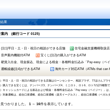
索結果
 (銀行コード 0125)
(注1)平日・土・日・祝日の相談ができる店舗
住宅金融支援機構取扱店
音声案内機能付ATM
宝くじ(注2)の購入ができるATM
硬貨入出金、現金振込、現金による税金・各種料金払込み「Pay-easy（ペイジ
通帳繰越(注4)ができるATM
海外カード対応ATM（ATMs that can Handl
1）平日・土・日・祝日の相談ができる店舗はローンセンター、相談プラザ、77ほけんプラ
2）購入できる宝くじは、ナンバーズ3、ナンバーズ4、ミニロト、ロト6、ロト7の計5種類
3）キャッシュカードによる振込および税金・各種料金払込み「Pay-easy（ペイジー）」は
4）対象通帳は、総合口座通帳、総合口座通帳（楽天イーグルス）、総合口座通帳（ベガル
件見つかりました。
1
～
16
件を表示しています。