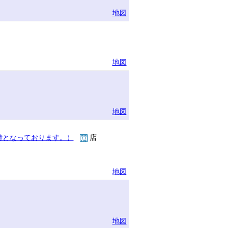
地図
地図
地図
時となっております。）
店
地図
地図