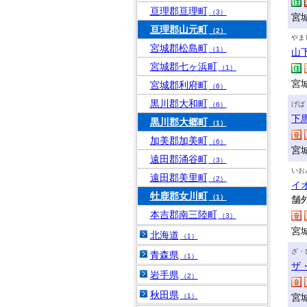
亘理郡亘理町
（3）
宮
亘理郡山元町
（2）
やま
宮城郡松島町
（1）
山
宮城郡七ヶ浜町
（1）
宮
宮城郡利府町
（6）
黒川郡大和町
げば
（6）
下
黒川郡大郷町
（1）
加美郡加美町
（6）
宮城
遠田郡涌谷町
（3）
いお
遠田郡美里町
（2）
イ
牡鹿郡女川町
（1）
舗
本吉郡南三陸町
（3）
宮
北海道
（1）
ざ・
青森県
（1）
ザ
岩手県
（2）
秋田県
（1）
宮