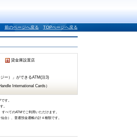
前のページへ戻る
TOPページへ戻る
貸金庫設置店
ー）」ができるATM(注3)
e International Cards）
ザです。
です。
、すべてのATMでご利用いただけます。
タ仙台）、普通預金通帳の計４種類です。