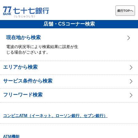
銀行TOPへ
店舗・CSコーナー検索
現在地から検索
電波の状況等により検索結果に誤差が生
じる場合がございます。
エリアから検索
サービス条件から検索
フリーワード検索
コンビニATM（イーネット、ローソン銀行、セブン銀行）
ATM機能