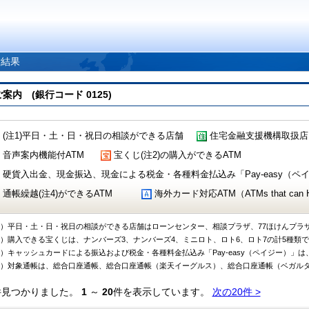
索結果
 (銀行コード 0125)
(注1)平日・土・日・祝日の相談ができる店舗
住宅金融支援機構取扱店
音声案内機能付ATM
宝くじ(注2)の購入ができるATM
硬貨入出金、現金振込、現金による税金・各種料金払込み「Pay-easy（ペイジ
通帳繰越(注4)ができるATM
海外カード対応ATM（ATMs that can Handl
1）平日・土・日・祝日の相談ができる店舗はローンセンター、相談プラザ、77ほけんプラ
2）購入できる宝くじは、ナンバーズ3、ナンバーズ4、ミニロト、ロト6、ロト7の計5種類
3）キャッシュカードによる振込および税金・各種料金払込み「Pay-easy（ペイジー）」は
4）対象通帳は、総合口座通帳、総合口座通帳（楽天イーグルス）、総合口座通帳（ベガル
件見つかりました。
1
～
20
件を表示しています。
次の20件 >