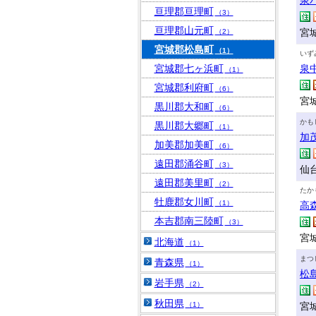
泉
亘理郡亘理町
（3）
亘理郡山元町
宮城
（2）
宮城郡松島町
（1）
いず
宮城郡七ヶ浜町
泉
（1）
宮城郡利府町
（6）
宮
黒川郡大和町
（6）
かも
黒川郡大郷町
（1）
加
加美郡加美町
（6）
遠田郡涌谷町
（3）
仙台
遠田郡美里町
（2）
たか
牡鹿郡女川町
（1）
高
本吉郡南三陸町
（3）
宮
北海道
（1）
まつ
青森県
（1）
松
岩手県
（2）
秋田県
（1）
宮