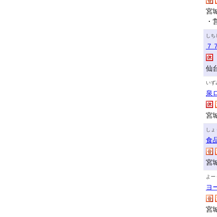
宮
・
しち
７
仙
いず
泉
宮
しょ
食
宮
よー
ヨ
宮