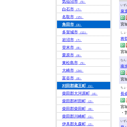
気仙沼市
（5）
いず
白石市
（7）
泉
名取市
（15）
宮
角田市
（3）
多賀城市
（11）
しょ
将
岩沼市
（7）
登米市
（8）
宮城
栗原市
（9）
なん
東松島市
（5）
南
大崎市
（24）
富谷市
（8）
宮城
刈田郡蔵王町
（1）
ちょ
柴田郡大河原町
長
（4）
柴田郡村田町
（2）
宮城
柴田郡柴田町
（8）
・
柴田郡川崎町
（1）
いず
伊具郡丸森町
（2）