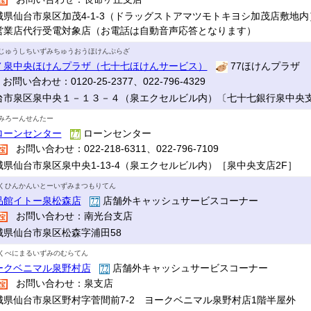
城県仙台市泉区加茂4-1-3（ドラッグストアマツモトキヨシ加茂店敷地内
営業店代行受電対象店（お電話は自動音声応答となります）
じゅうしちいずみちゅうおうほけんぷらざ
７泉中央ほけんプラザ（七十七ほけんサービス）
77ほけんプラザ
お問い合わせ：0120-25-2377、022-796-4329
台市泉区泉中央１－１３－４（泉エクセルビル内）〔七十七銀行泉中央支店
みろーんせんたー
ローンセンター
ローンセンター
お問い合わせ：022-218-6311、022-796-7109
城県仙台市泉区泉中央1-13‐4（泉エクセルビル内）［泉中央支店2F］
くひんかんいとーいずみまつもりてん
品館イトー泉松森店
店舗外キャッシュサービスコーナー
お問い合わせ：南光台支店
城県仙台市泉区松森字浦田58
くべにまるいずみのむらてん
ークベニマル泉野村店
店舗外キャッシュサービスコーナー
お問い合わせ：泉支店
城県仙台市泉区野村字菅間前7-2 ヨークベニマル泉野村店1階半屋外