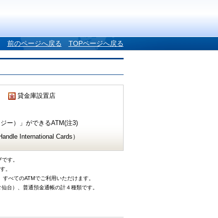
前のページへ戻る
TOPページへ戻る
貸金庫設置店
ー）」ができるATM(注3)
e International Cards）
ザです。
です。
、すべてのATMでご利用いただけます。
タ仙台）、普通預金通帳の計４種類です。