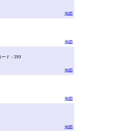
地図
地図
ード：293
地図
地図
地図