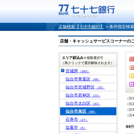
店舗検索【七十七銀行】
>
条件指定検
店舗・キャッシュサービスコーナーのご案内
エリア絞込み
※複数選択可
（再クリックで選択解除されます）
宮城県
（385）
仙台市青葉区
（68）
仙台市宮城野区
（25）
仙台市若林区
（23）
（注
仙台市太白区
（42）
（注
（注
仙台市泉区
（39）
（注
石巻市
（27）
44
塩竈市
（6）