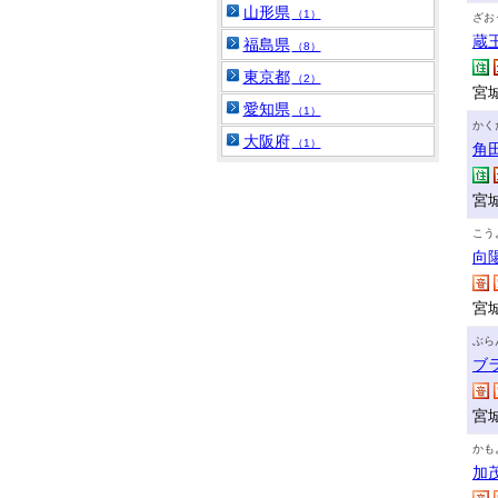
山形県
（1）
ざお
蔵
福島県
（8）
東京都
（2）
宮
愛知県
（1）
かく
大阪府
（1）
角
宮
こう
向
宮城
ぶら
ブ
宮
かも
加