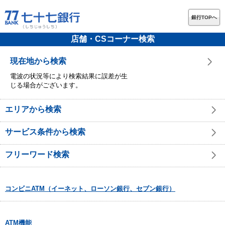
銀行TOPへ
店舗・CSコーナー検索
現在地から検索
電波の状況等により検索結果に誤差が生
じる場合がございます。
エリアから検索
サービス条件から検索
フリーワード検索
コンビニATM（イーネット、ローソン銀行、セブン銀行）
ATM機能