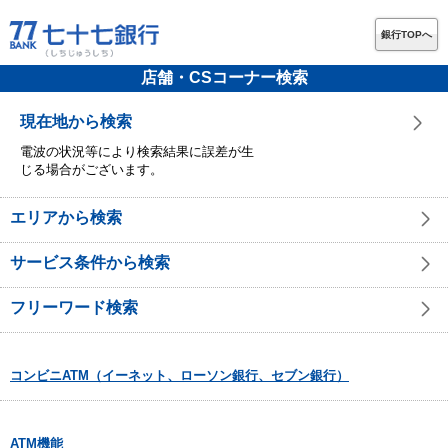
銀行TOPへ
店舗・CSコーナー検索
現在地から検索
電波の状況等により検索結果に誤差が生
じる場合がございます。
エリアから検索
サービス条件から検索
フリーワード検索
コンビニATM（イーネット、ローソン銀行、セブン銀行）
ATM機能