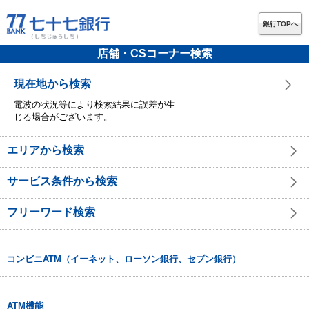
銀行TOPへ
店舗・CSコーナー検索
現在地から検索
電波の状況等により検索結果に誤差が生
じる場合がございます。
エリアから検索
サービス条件から検索
フリーワード検索
コンビニATM（イーネット、ローソン銀行、セブン銀行）
ATM機能