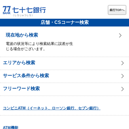
銀行TOPへ
店舗・CSコーナー検索
現在地から検索
電波の状況等により検索結果に誤差が生
じる場合がございます。
エリアから検索
サービス条件から検索
フリーワード検索
コンビニATM（イーネット、ローソン銀行、セブン銀行）
ATM機能