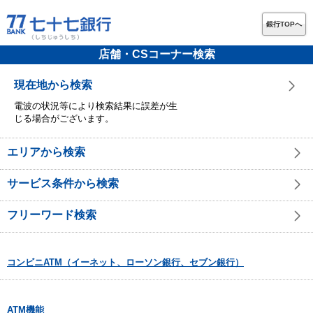
銀行TOPへ
店舗・CSコーナー検索
現在地から検索
電波の状況等により検索結果に誤差が生
じる場合がございます。
エリアから検索
サービス条件から検索
フリーワード検索
コンビニATM（イーネット、ローソン銀行、セブン銀行）
ATM機能