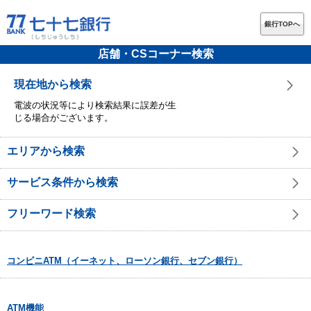
銀行TOPへ
店舗・CSコーナー検索
現在地から検索
電波の状況等により検索結果に誤差が生
じる場合がございます。
エリアから検索
サービス条件から検索
フリーワード検索
コンビニATM（イーネット、ローソン銀行、セブン銀行）
ATM機能