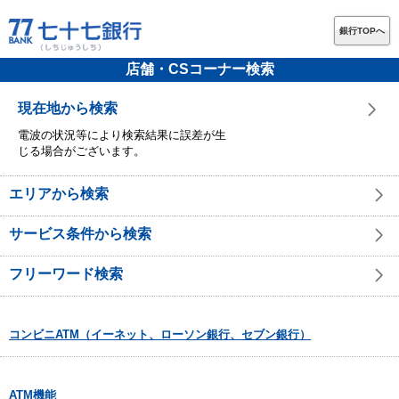
銀行TOPへ
店舗・CSコーナー検索
現在地から検索
電波の状況等により検索結果に誤差が生
じる場合がございます。
エリアから検索
サービス条件から検索
フリーワード検索
コンビニATM（イーネット、ローソン銀行、セブン銀行）
ATM機能