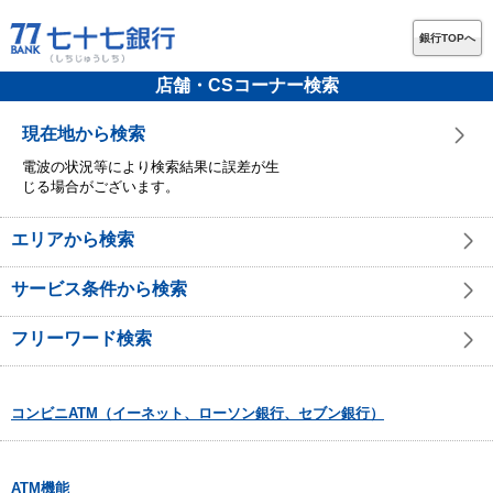
銀行TOPへ
店舗・CSコーナー検索
現在地から検索
電波の状況等により検索結果に誤差が生
じる場合がございます。
エリアから検索
サービス条件から検索
フリーワード検索
コンビニATM（イーネット、ローソン銀行、セブン銀行）
ATM機能