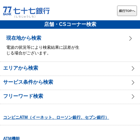
銀行TOPへ
店舗・CSコーナー検索
現在地から検索
電波の状況等により検索結果に誤差が生
じる場合がございます。
エリアから検索
サービス条件から検索
フリーワード検索
コンビニATM（イーネット、ローソン銀行、セブン銀行）
ATM機能