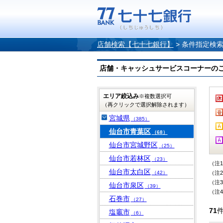
店舗検索【七十七銀行】
>
条件指定検
店舗・キャッシュサービスコーナーのご案内
エリア絞込み
※複数選択可
（再クリックで選択解除されます）
宮城県
（385）
仙台市青葉区
（68）
仙台市宮城野区
（25）
仙台市若林区
（23）
（注
仙台市太白区
（42）
（注
（注
仙台市泉区
（39）
（注
石巻市
（27）
71
塩竈市
（6）