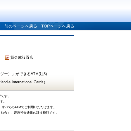
前のページへ戻る
TOPページへ戻る
貸金庫設置店
ー）」ができるATM(注3)
e International Cards）
ザです。
です。
、すべてのATMでご利用いただけます。
タ仙台）、普通預金通帳の計４種類です。