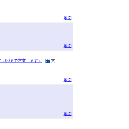
地図
地図
17：00まで営業します）
支
地図
地図