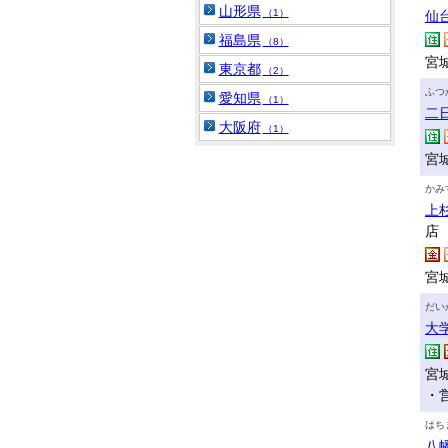
山形県
（1）
仙
福島県
（8）
宮
東京都
（2）
ふつ
愛知県
（1）
二
大阪府
（1）
宮
かみ
上
店
宮
だい
大
宮
・
はち
八