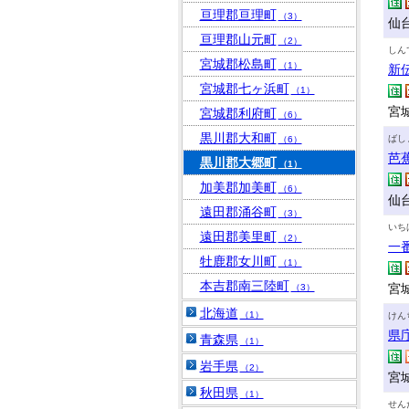
亘理郡亘理町
（3）
仙
亘理郡山元町
（2）
しん
宮城郡松島町
（1）
新
宮城郡七ヶ浜町
（1）
宮城
宮城郡利府町
（6）
黒川郡大和町
ばし
（6）
芭
黒川郡大郷町
（1）
加美郡加美町
（6）
仙
遠田郡涌谷町
（3）
いち
遠田郡美里町
（2）
一
牡鹿郡女川町
（1）
本吉郡南三陸町
宮城
（3）
北海道
（1）
けん
県
青森県
（1）
岩手県
（2）
宮
秋田県
（1）
せん