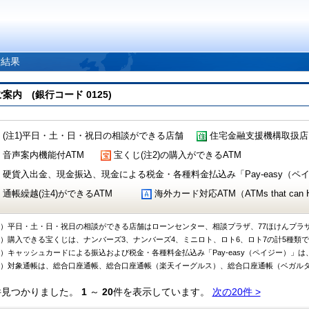
索結果
 (銀行コード 0125)
(注1)平日・土・日・祝日の相談ができる店舗
住宅金融支援機構取扱店
音声案内機能付ATM
宝くじ(注2)の購入ができるATM
硬貨入出金、現金振込、現金による税金・各種料金払込み「Pay-easy（ペイジ
通帳繰越(注4)ができるATM
海外カード対応ATM（ATMs that can Handl
1）平日・土・日・祝日の相談ができる店舗はローンセンター、相談プラザ、77ほけんプラ
2）購入できる宝くじは、ナンバーズ3、ナンバーズ4、ミニロト、ロト6、ロト7の計5種類
3）キャッシュカードによる振込および税金・各種料金払込み「Pay-easy（ペイジー）」は
4）対象通帳は、総合口座通帳、総合口座通帳（楽天イーグルス）、総合口座通帳（ベガル
件見つかりました。
1
～
20
件を表示しています。
次の20件 >