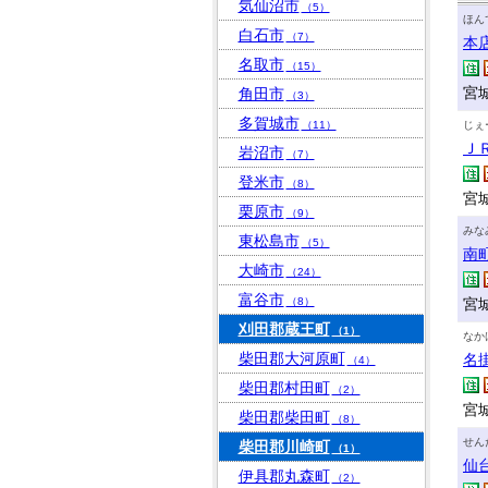
気仙沼市
（5）
ほん
白石市
（7）
本
名取市
（15）
宮城
角田市
（3）
多賀城市
（11）
じぇ
Ｊ
岩沼市
（7）
登米市
（8）
宮
栗原市
（9）
みな
東松島市
（5）
南
大崎市
（24）
富谷市
（8）
宮城
刈田郡蔵王町
（1）
なか
柴田郡大河原町
名
（4）
柴田郡村田町
（2）
宮城
柴田郡柴田町
（8）
せん
柴田郡川崎町
（1）
仙
伊具郡丸森町
（2）