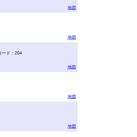
地図
地図
ード：204
地図
地図
地図