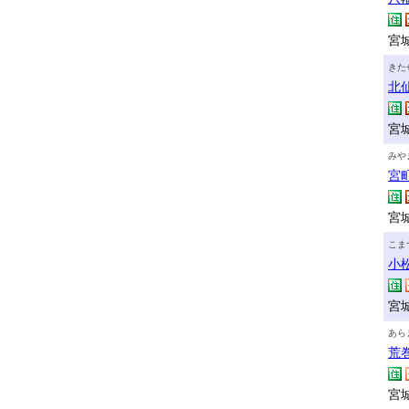
宮城
きた
北
宮
みや
宮
宮城
こま
小
宮城
あら
荒
宮