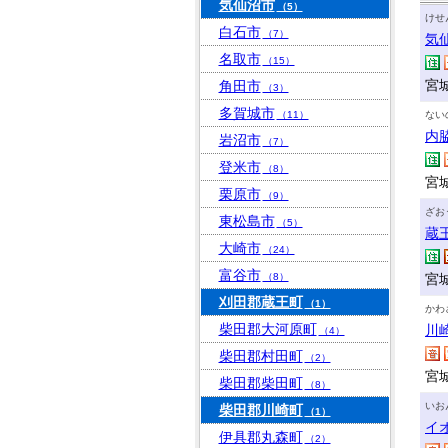
気仙沼市
（5）
けせ
白石市
（7）
気
名取市
（15）
宮
角田市
（3）
多賀城市
（11）
ない
内
岩沼市
（7）
登米市
（8）
宮城
栗原市
（9）
ざお
東松島市
（5）
蔵
大崎市
（24）
富谷市
（8）
宮
刈田郡蔵王町
（1）
かわ
柴田郡大河原町
川
（4）
柴田郡村田町
（2）
宮
柴田郡柴田町
（8）
いお
柴田郡川崎町
（1）
イ
伊具郡丸森町
（2）