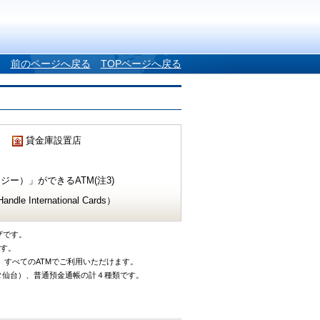
前のページへ戻る
TOPページへ戻る
貸金庫設置店
ー）」ができるATM(注3)
e International Cards）
ザです。
です。
、すべてのATMでご利用いただけます。
タ仙台）、普通預金通帳の計４種類です。