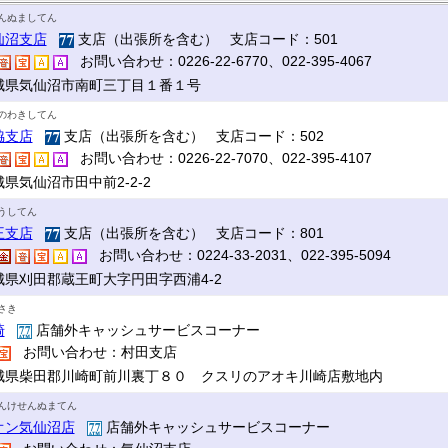
んぬましてん
仙沼支店
支店（出張所を含む） 支店コード：501
お問い合わせ：0226-22-6770、022-395-4067
城県気仙沼市南町三丁目１番１号
のわきしてん
脇支店
支店（出張所を含む） 支店コード：502
お問い合わせ：0226-22-7070、022-395-4107
県気仙沼市田中前2-2-2
うしてん
王支店
支店（出張所を含む） 支店コード：801
お問い合わせ：0224-33-2031、022-395-5094
城県刈田郡蔵王町大字円田字西浦4-2
さき
崎
店舗外キャッシュサービスコーナー
お問い合わせ：村田支店
城県柴田郡川崎町前川裏丁８０ クスリのアオキ川崎店敷地内
んけせんぬまてん
オン気仙沼店
店舗外キャッシュサービスコーナー