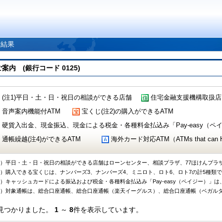
索結果
 (銀行コード 0125)
(注1)平日・土・日・祝日の相談ができる店舗
住宅金融支援機構取扱店
音声案内機能付ATM
宝くじ(注2)の購入ができるATM
硬貨入出金、現金振込、現金による税金・各種料金払込み「Pay-easy（ペイジ
通帳繰越(注4)ができるATM
海外カード対応ATM（ATMs that can Handl
1）平日・土・日・祝日の相談ができる店舗はローンセンター、相談プラザ、77ほけんプラ
2）購入できる宝くじは、ナンバーズ3、ナンバーズ4、ミニロト、ロト6、ロト7の計5種類
3）キャッシュカードによる振込および税金・各種料金払込み「Pay-easy（ペイジー）」は
4）対象通帳は、総合口座通帳、総合口座通帳（楽天イーグルス）、総合口座通帳（ベガル
見つかりました。
1
～
8
件を表示しています。