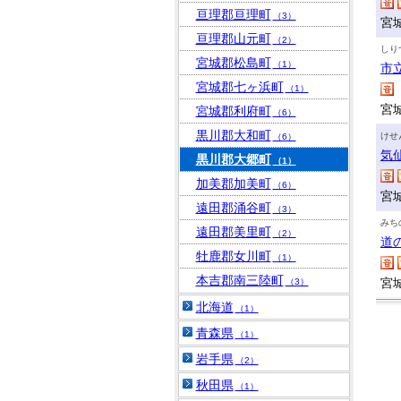
亘理郡亘理町
（3）
宮
亘理郡山元町
（2）
しり
宮城郡松島町
（1）
市
宮城郡七ヶ浜町
（1）
宮
宮城郡利府町
（6）
黒川郡大和町
けせ
（6）
気
黒川郡大郷町
（1）
加美郡加美町
（6）
宮
遠田郡涌谷町
（3）
みち
遠田郡美里町
（2）
道
牡鹿郡女川町
（1）
本吉郡南三陸町
宮
（3）
北海道
（1）
青森県
（1）
岩手県
（2）
秋田県
（1）