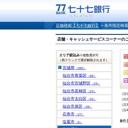
店舗検索【七十七銀行】
>
条件指定検
店舗・キャッシュサービスコーナーのご案内
エリア絞込み
※複数選択可
（再クリックで選択解除されます）
宮城県
（385）
仙台市青葉区
（68）
仙台市宮城野区
（25）
仙台市若林区
（23）
（注
仙台市太白区
（42）
（注
（注
仙台市泉区
（39）
（注
石巻市
（27）
8
件
塩竈市
（6）