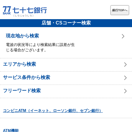
銀行TOPへ
店舗・CSコーナー検索
現在地から検索
電波の状況等により検索結果に誤差が生
じる場合がございます。
エリアから検索
サービス条件から検索
フリーワード検索
コンビニATM（イーネット、ローソン銀行、セブン銀行）
ATM機能