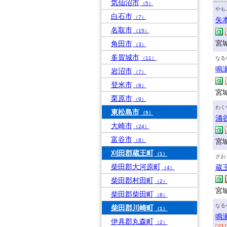
気仙沼市
（5）
やも
白石市
（7）
矢
名取市
（15）
宮
角田市
（3）
多賀城市
（11）
なる
鳴
岩沼市
（7）
登米市
（8）
宮
栗原市
（9）
わく
東松島市
（5）
涌
大崎市
（24）
富谷市
（8）
宮
刈田郡蔵王町
（1）
ざお
柴田郡大河原町
蔵
（4）
柴田郡村田町
（2）
宮
柴田郡柴田町
（8）
なる
柴田郡川崎町
（1）
鳴
伊具郡丸森町
（2）