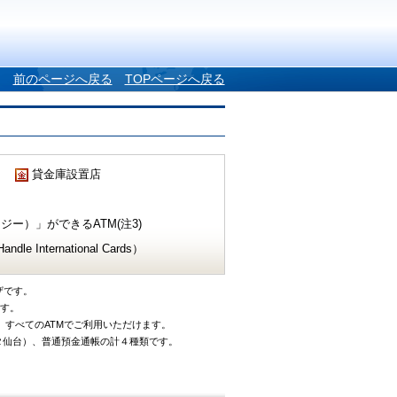
前のページへ戻る
TOPページへ戻る
貸金庫設置店
ー）」ができるATM(注3)
e International Cards）
ザです。
です。
、すべてのATMでご利用いただけます。
タ仙台）、普通預金通帳の計４種類です。