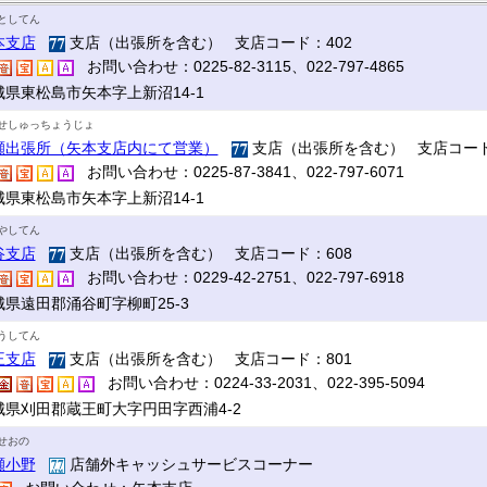
としてん
本支店
支店（出張所を含む） 支店コード：402
お問い合わせ：0225-82-3115、022-797-4865
城県東松島市矢本字上新沼14-1
せしゅっちょうじょ
瀬出張所（矢本支店内にて営業）
支店（出張所を含む） 支店コード
お問い合わせ：0225-87-3841、022-797-6071
城県東松島市矢本字上新沼14-1
やしてん
谷支店
支店（出張所を含む） 支店コード：608
お問い合わせ：0229-42-2751、022-797-6918
城県遠田郡涌谷町字柳町25-3
うしてん
王支店
支店（出張所を含む） 支店コード：801
お問い合わせ：0224-33-2031、022-395-5094
城県刈田郡蔵王町大字円田字西浦4-2
せおの
瀬小野
店舗外キャッシュサービスコーナー