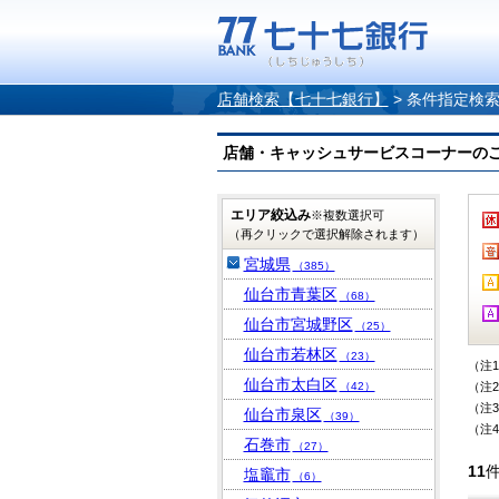
店舗検索【七十七銀行】
>
条件指定検
店舗・キャッシュサービスコーナーのご案内
エリア絞込み
※複数選択可
（再クリックで選択解除されます）
宮城県
（385）
仙台市青葉区
（68）
仙台市宮城野区
（25）
仙台市若林区
（23）
（注
仙台市太白区
（42）
（注
（注
仙台市泉区
（39）
（注
石巻市
（27）
11
塩竈市
（6）