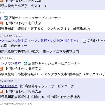
お問い合わせ：矢本支店
城県東松島市小野字中央２３－１
さき
崎
店舗外キャッシュサービスコーナー
お問い合わせ：村田支店
城県柴田郡川崎町前川裏丁８０ クスリのアオキ川崎店敷地内
くべにまるやもとてん
ークベニマル矢本店（セブン銀行との共同利用ＡＴＭ）
店舗外キャ
お問い合わせ：ー
城県東松島市矢本字町浦135 ヨークベニマル矢本店内
んたうんやもと
オンタウン矢本
店舗外キャッシュサービスコーナー
お問い合わせ：矢本支店
城県東松島市小松字浮足43 イオンタウン矢本1階半屋外（マックスバ
のえきおおさと
の駅おおさと
店舗外キャッシュサービスコーナー
お問い合わせ：松島支店
城県黒川郡大郷町中村北浦51-6 道の駅おおさと敷地内
んすーぱーせんたーわくやてん