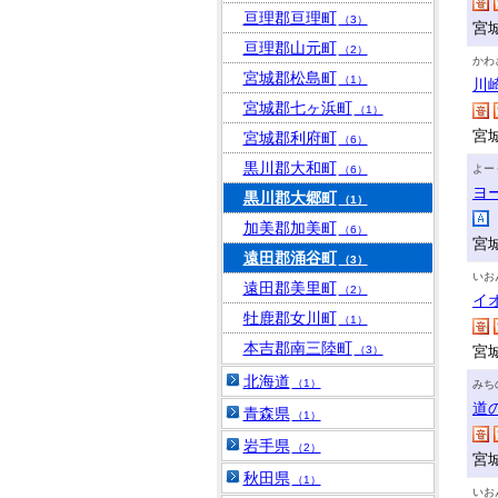
亘理郡亘理町
（3）
宮
亘理郡山元町
（2）
かわ
宮城郡松島町
（1）
川
宮城郡七ヶ浜町
（1）
宮
宮城郡利府町
（6）
黒川郡大和町
よー
（6）
ヨ
黒川郡大郷町
（1）
加美郡加美町
（6）
宮
遠田郡涌谷町
（3）
いお
遠田郡美里町
（2）
イ
牡鹿郡女川町
（1）
本吉郡南三陸町
宮
（3）
北海道
（1）
みち
道
青森県
（1）
岩手県
（2）
宮
秋田県
（1）
いお