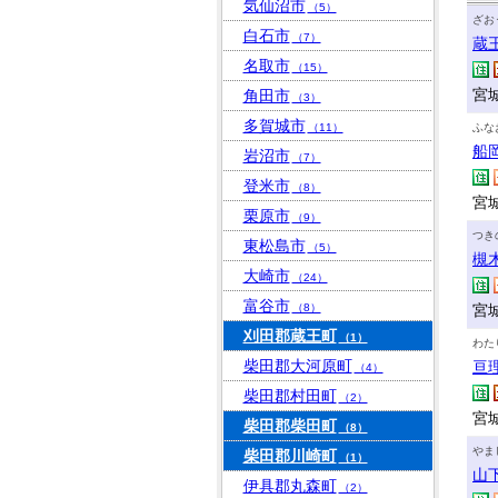
気仙沼市
（5）
ざお
白石市
（7）
蔵
名取市
（15）
宮
角田市
（3）
多賀城市
（11）
ふな
船
岩沼市
（7）
登米市
（8）
宮
栗原市
（9）
つき
東松島市
（5）
槻
大崎市
（24）
富谷市
（8）
宮
刈田郡蔵王町
（1）
わた
柴田郡大河原町
亘
（4）
柴田郡村田町
（2）
宮
柴田郡柴田町
（8）
やま
柴田郡川崎町
（1）
山
伊具郡丸森町
（2）