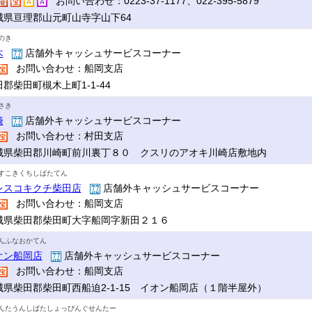
お問い合わせ：0223-37-1177、022-395-5879
城県亘理郡山元町山寺字山下64
のき
木
店舗外キャッシュサービスコーナー
お問い合わせ：船岡支店
郡柴田町槻木上町1-1-44
さき
崎
店舗外キャッシュサービスコーナー
お問い合わせ：村田支店
城県柴田郡川崎町前川裏丁８０ クスリのアオキ川崎店敷地内
すこきくちしばたてん
レスコキクチ柴田店
店舗外キャッシュサービスコーナー
お問い合わせ：船岡支店
城県柴田郡柴田町大字船岡字新田２１６
んふなおかてん
オン船岡店
店舗外キャッシュサービスコーナー
お問い合わせ：船岡支店
城県柴田郡柴田町西船迫2-1-15 イオン船岡店（１階半屋外）
んたうんしばたしょっぴんぐせんたー