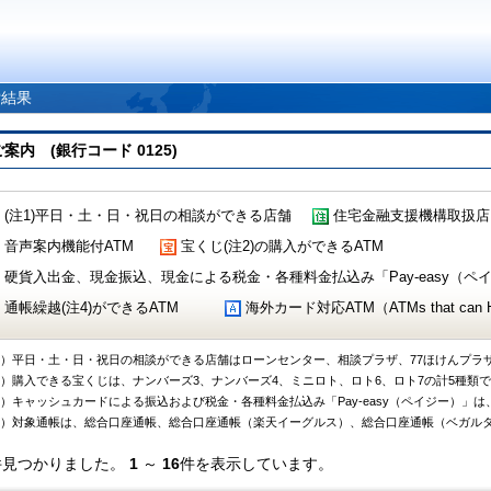
索結果
 (銀行コード 0125)
(注1)平日・土・日・祝日の相談ができる店舗
住宅金融支援機構取扱店
音声案内機能付ATM
宝くじ(注2)の購入ができるATM
硬貨入出金、現金振込、現金による税金・各種料金払込み「Pay-easy（ペイジ
通帳繰越(注4)ができるATM
海外カード対応ATM（ATMs that can Handl
1）平日・土・日・祝日の相談ができる店舗はローンセンター、相談プラザ、77ほけんプラ
2）購入できる宝くじは、ナンバーズ3、ナンバーズ4、ミニロト、ロト6、ロト7の計5種類
3）キャッシュカードによる振込および税金・各種料金払込み「Pay-easy（ペイジー）」は
4）対象通帳は、総合口座通帳、総合口座通帳（楽天イーグルス）、総合口座通帳（ベガル
件見つかりました。
1
～
16
件を表示しています。