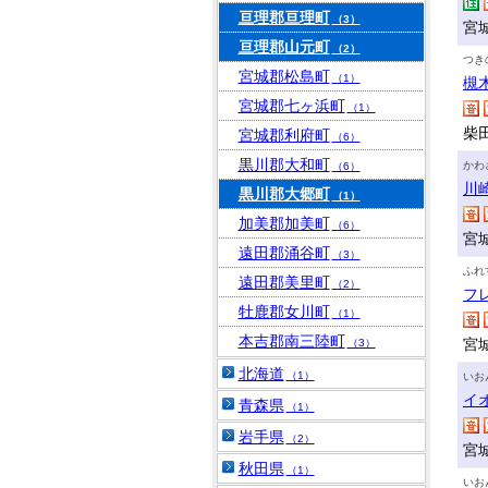
亘理郡亘理町
（3）
宮
亘理郡山元町
（2）
つき
宮城郡松島町
（1）
槻
宮城郡七ヶ浜町
（1）
柴田
宮城郡利府町
（6）
黒川郡大和町
かわ
（6）
川
黒川郡大郷町
（1）
加美郡加美町
（6）
宮
遠田郡涌谷町
（3）
ふれ
遠田郡美里町
（2）
フ
牡鹿郡女川町
（1）
本吉郡南三陸町
宮
（3）
北海道
（1）
いお
イ
青森県
（1）
岩手県
（2）
宮
秋田県
（1）
いお