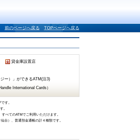
前のページへ戻る
TOPページへ戻る
貸金庫設置店
ー）」ができるATM(注3)
e International Cards）
ザです。
です。
、すべてのATMでご利用いただけます。
タ仙台）、普通預金通帳の計４種類です。