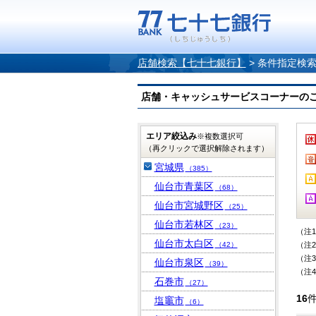
店舗検索【七十七銀行】
>
条件指定検
店舗・キャッシュサービスコーナーのご案内
エリア絞込み
※複数選択可
（再クリックで選択解除されます）
宮城県
（385）
仙台市青葉区
（68）
仙台市宮城野区
（25）
仙台市若林区
（23）
（注
仙台市太白区
（42）
（注
（注
仙台市泉区
（39）
（注
石巻市
（27）
16
塩竈市
（6）