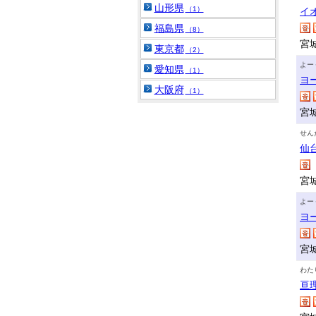
山形県
（1）
イ
福島県
（8）
宮
東京都
（2）
よー
愛知県
（1）
ヨ
大阪府
（1）
宮
せん
仙
宮
よー
ヨ
宮
わた
亘