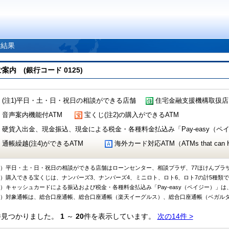
索結果
 (銀行コード 0125)
(注1)平日・土・日・祝日の相談ができる店舗
住宅金融支援機構取扱店
音声案内機能付ATM
宝くじ(注2)の購入ができるATM
硬貨入出金、現金振込、現金による税金・各種料金払込み「Pay-easy（ペイジ
通帳繰越(注4)ができるATM
海外カード対応ATM（ATMs that can Handl
1）平日・土・日・祝日の相談ができる店舗はローンセンター、相談プラザ、77ほけんプラ
2）購入できる宝くじは、ナンバーズ3、ナンバーズ4、ミニロト、ロト6、ロト7の計5種類
3）キャッシュカードによる振込および税金・各種料金払込み「Pay-easy（ペイジー）」は
4）対象通帳は、総合口座通帳、総合口座通帳（楽天イーグルス）、総合口座通帳（ベガル
件見つかりました。
1
～
20
件を表示しています。
次の14件 >