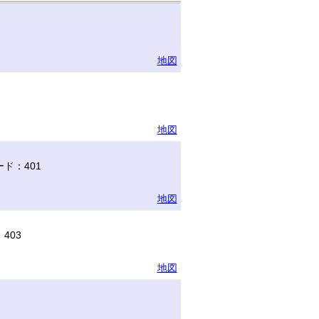
地図
地図
ド：401
地図
403
地図