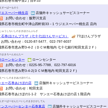
城県石巻市南中里2丁目9-33
えすーぱーものう
ジエスーパー桃生店
店舗外キャッシュサービスコーナー
お問い合わせ：飯野川支店
城県石巻市桃生町中津山四軒前33－1 ウジエスーパー桃生店 店内
じゅうしちいしのまきほけんぷらざ
７石巻ほけんプラザ（七十七ほけんサービス）
77ほけんプラザ
お問い合わせ：0120-87-5477、022-797-6037
城県石巻市恵み野3-4-2（ＤＣＭ敷地内 七十七銀行蛇田支店２Ｆ）
のまきろーんせんたー
巻ローンセンター
ローンセンター
お問い合わせ：0225-95-7788、022-797-6016
城県石巻市恵み野3-4-2(ＤＣＭ敷地内 蛇田支店２Ｆ)
えーいしのまきあけぼのてん
ンエー石巻あけぼの店
店舗外キャッシュサービスコーナー
お問い合わせ：蛇田支店
城県石巻市あけぼの1-1-2 サンエー石巻あけぼの店１階店内
んすーぱーせんたーいしのまきひがしてん
オンスーパーセンター石巻東店
店舗外キャッシュサービスコーナ