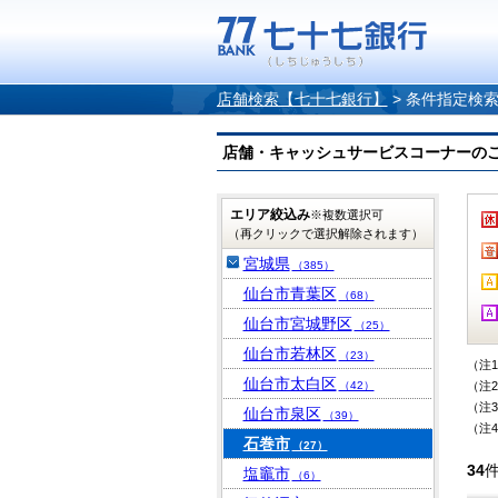
店舗検索【七十七銀行】
>
条件指定検
店舗・キャッシュサービスコーナーのご案内
エリア絞込み
※複数選択可
（再クリックで選択解除されます）
宮城県
（385）
仙台市青葉区
（68）
仙台市宮城野区
（25）
仙台市若林区
（23）
（注
仙台市太白区
（42）
（注
（注
仙台市泉区
（39）
（注
石巻市
（27）
34
塩竈市
（6）