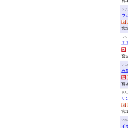
宮
うじ
ウ
宮
しち
７
宮
いし
石
宮
さん
サ
宮
いお
イ