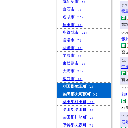
気仙沼市
（5）
まつ
白石市
（7）
松
名取市
（15）
宮
角田市
（3）
多賀城市
（11）
いい
飯
岩沼市
（7）
登米市
（8）
宮
栗原市
（9）
なか
東松島市
（5）
中
大崎市
（24）
富谷市
（8）
宮
刈田郡蔵王町
（1）
こく
柴田郡大河原町
穀
（4）
柴田郡村田町
（2）
石巻
柴田郡柴田町
（8）
いし
柴田郡川崎町
（1）
石
伊具郡丸森町
（2）