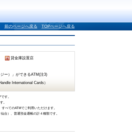
前のページへ戻る
TOPページへ戻る
貸金庫設置店
ー）」ができるATM(注3)
e International Cards）
ザです。
です。
、すべてのATMでご利用いただけます。
タ仙台）、普通預金通帳の計４種類です。