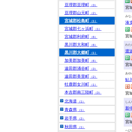
亘理郡亘理町
（3）
宮城
亘理郡山元町
（2）
みな
宮城郡松島町
（1）
湊
宮城郡七ヶ浜町
（1）
宮
宮城郡利府町
（6）
黒川郡大和町
わた
（6）
渡
黒川郡大郷町
（1）
加美郡加美町
（6）
宮
遠田郡涌谷町
（3）
あゆ
遠田郡美里町
（2）
鮎
牡鹿郡女川町
（1）
本吉郡南三陸町
宮
（3）
北海道
（1）
しん
新
青森県
（1）
岩手県
（2）
宮
秋田県
（1）
へび