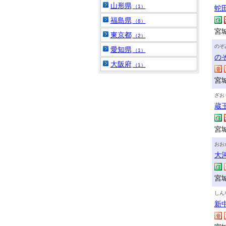
山形県
（1）
蛇
福島県
（8）
宮城
東京都
（2）
のぞ
愛知県
（1）
の
大阪府
（1）
宮
ざお
蔵
宮
おお
大
宮
しん
新