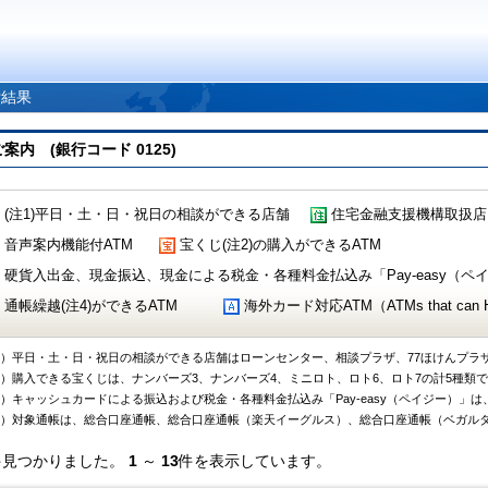
索結果
 (銀行コード 0125)
(注1)平日・土・日・祝日の相談ができる店舗
住宅金融支援機構取扱店
音声案内機能付ATM
宝くじ(注2)の購入ができるATM
硬貨入出金、現金振込、現金による税金・各種料金払込み「Pay-easy（ペイジ
通帳繰越(注4)ができるATM
海外カード対応ATM（ATMs that can Handl
1）平日・土・日・祝日の相談ができる店舗はローンセンター、相談プラザ、77ほけんプラ
2）購入できる宝くじは、ナンバーズ3、ナンバーズ4、ミニロト、ロト6、ロト7の計5種類
3）キャッシュカードによる振込および税金・各種料金払込み「Pay-easy（ペイジー）」は
4）対象通帳は、総合口座通帳、総合口座通帳（楽天イーグルス）、総合口座通帳（ベガル
件見つかりました。
1
～
13
件を表示しています。