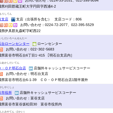
お問い合わせ：0224-33-2031、022-395-5094
城県刈田郡蔵王町大字円田字西浦4-2
もりしてん
森支店
支店（出張所を含む） 支店コード：806
お問い合わせ：0224-72-2077、022-395-5529
城県伊具郡丸森町字町西22
いしだいろーんせんたー
石台ローンセンター
ローンセンター
お問い合わせ：022ｰ302ｰ5683
城県富谷市明石台6丁目1ｰ415 ［明石台支店内］
ぷあかしだいてん
Ｏ・ＯＰ明石台店
店舗外キャッシュサービスコーナー
お問い合わせ：明石台支店
城県富谷市明石台6-1-39 ＣＯ・ＯＰ明石台店1階半屋外
やしやくしょ
谷市役所
店舗外キャッシュサービスコーナー
お問い合わせ：富谷支店
城県富谷市富谷坂松田30 富谷市役所内
んとみやてん（2かい）