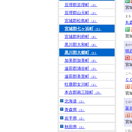
亘理郡亘理町
（3）
宮
亘理郡山元町
（2）
まる
宮城郡松島町
（1）
丸
宮城郡七ヶ浜町
（1）
宮
宮城郡利府町
（6）
黒川郡大和町
あか
（6）
明
黒川郡大郷町
（1）
加美郡加美町
（6）
宮
遠田郡涌谷町
（3）
こー
遠田郡美里町
（2）
Ｃ
牡鹿郡女川町
（1）
本吉郡南三陸町
宮
（3）
北海道
（1）
とみ
富
青森県
（1）
岩手県
（2）
宮
秋田県
（1）
いお