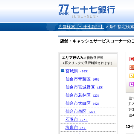
店舗検索【七十七銀行】
>
条件指定検
店舗・キャッシュサービスコーナーのご案内
エリア絞込み
※複数選択可
（再クリックで選択解除されます）
宮城県
（385）
仙台市青葉区
（68）
仙台市宮城野区
（25）
仙台市若林区
（23）
（注
仙台市太白区
（42）
（注
（注
仙台市泉区
（39）
（注
石巻市
（27）
13
塩竈市
（6）