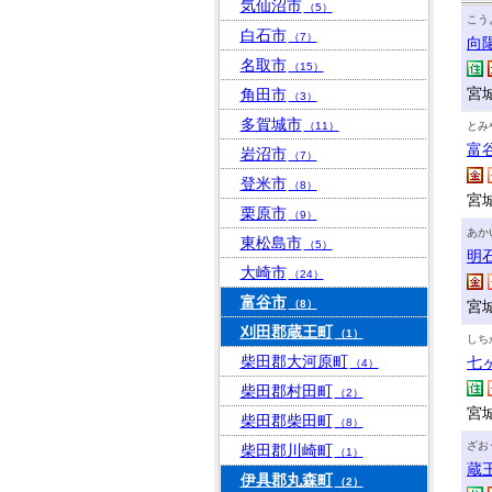
気仙沼市
（5）
こう
白石市
（7）
向
名取市
（15）
宮
角田市
（3）
多賀城市
（11）
とみ
富
岩沼市
（7）
登米市
（8）
宮城
栗原市
（9）
あか
東松島市
（5）
明
大崎市
（24）
富谷市
（8）
宮
刈田郡蔵王町
（1）
しち
柴田郡大河原町
七
（4）
柴田郡村田町
（2）
宮
柴田郡柴田町
（8）
ざお
柴田郡川崎町
（1）
蔵
伊具郡丸森町
（2）