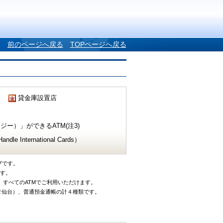
前のページへ戻る
TOPページへ戻る
貸金庫設置店
ー）」ができるATM(注3)
e International Cards）
ザです。
です。
、すべてのATMでご利用いただけます。
タ仙台）、普通預金通帳の計４種類です。