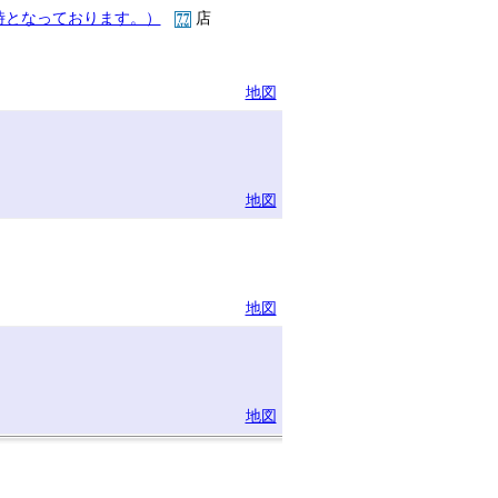
時となっております。）
店
地図
地図
地図
地図