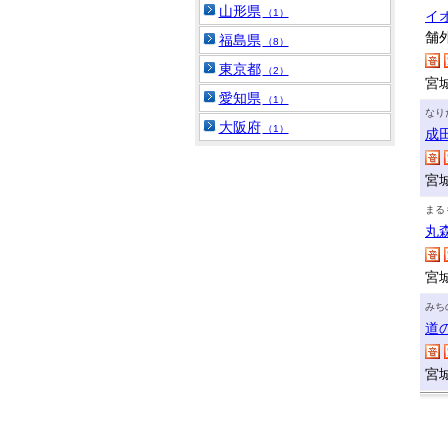
山形県
（1）
イ
舗
福島県
（8）
東京都
（2）
宮
愛知県
（1）
なり
大阪府
（1）
成
宮
まる
丸
宮
みち
道
宮