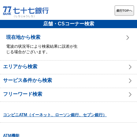
銀行TOPへ
店舗・CSコーナー検索
現在地から検索
電波の状況等により検索結果に誤差が生
じる場合がございます。
エリアから検索
サービス条件から検索
フリーワード検索
コンビニATM（イーネット、ローソン銀行、セブン銀行）
ATM機能