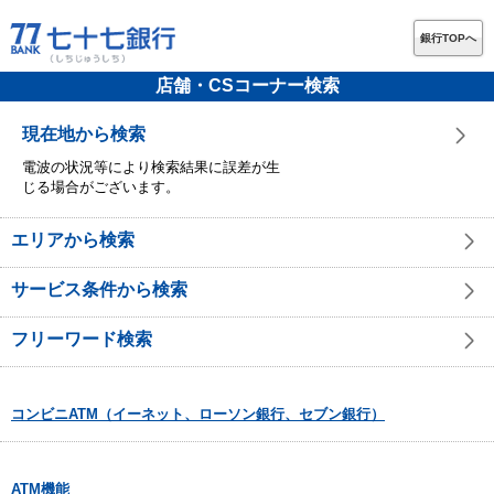
銀行TOPへ
店舗・CSコーナー検索
現在地から検索
電波の状況等により検索結果に誤差が生
じる場合がございます。
エリアから検索
サービス条件から検索
フリーワード検索
コンビニATM（イーネット、ローソン銀行、セブン銀行）
ATM機能