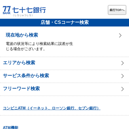
銀行TOPへ
店舗・CSコーナー検索
現在地から検索
電波の状況等により検索結果に誤差が生
じる場合がございます。
エリアから検索
サービス条件から検索
フリーワード検索
コンビニATM（イーネット、ローソン銀行、セブン銀行）
ATM機能