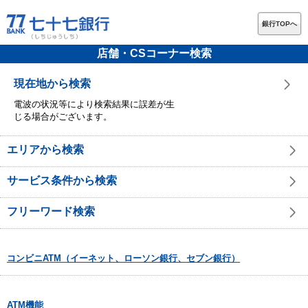
銀行TOPへ
店舗・CSコーナー検索
現在地から検索
電波の状況等により検索結果に誤差が生
じる場合がございます。
エリアから検索
サービス条件から検索
フリーワード検索
コンビニATM（イーネット、ローソン銀行、セブン銀行）
ATM機能