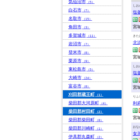
気仙沼市
（5）
しお
白石市
（7）
塩
名取市
（15）
宮城
角田市
（3）
多賀城市
（11）
きた
北
岩沼市
（7）
登米市
（8）
宮
栗原市
（9）
しお
東松島市
（5）
塩
大崎市
（24）
富谷市
（8）
宮
刈田郡蔵王町
（1）
りふ
柴田郡大河原町
利
（4）
柴田郡村田町
（2）
宮
柴田郡柴田町
（8）
おな
柴田郡川崎町
（1）
女
伊具郡丸森町
（2）