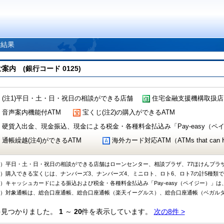
索結果
 (銀行コード 0125)
(注1)平日・土・日・祝日の相談ができる店舗
住宅金融支援機構取扱店
音声案内機能付ATM
宝くじ(注2)の購入ができるATM
硬貨入出金、現金振込、現金による税金・各種料金払込み「Pay-easy（ペイジ
通帳繰越(注4)ができるATM
海外カード対応ATM（ATMs that can Handl
1）平日・土・日・祝日の相談ができる店舗はローンセンター、相談プラザ、77ほけんプラ
2）購入できる宝くじは、ナンバーズ3、ナンバーズ4、ミニロト、ロト6、ロト7の計5種類
3）キャッシュカードによる振込および税金・各種料金払込み「Pay-easy（ペイジー）」は
4）対象通帳は、総合口座通帳、総合口座通帳（楽天イーグルス）、総合口座通帳（ベガル
件見つかりました。
1
～
20
件を表示しています。
次の8件 >