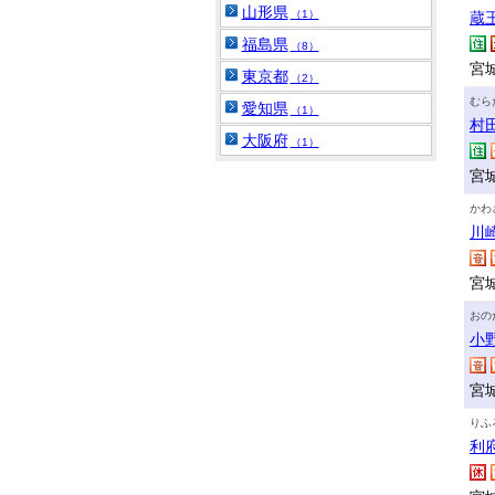
山形県
（1）
蔵
福島県
（8）
宮
東京都
（2）
むら
愛知県
（1）
村
大阪府
（1）
宮
かわ
川
宮
おの
小
宮
りふ
利