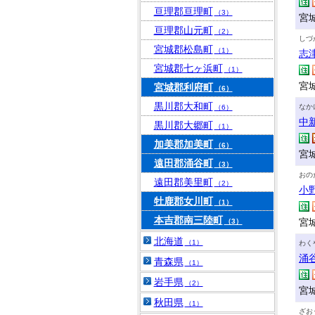
亘理郡亘理町
（3）
宮
亘理郡山元町
（2）
しづ
宮城郡松島町
（1）
志
宮城郡七ヶ浜町
（1）
宮
宮城郡利府町
（6）
黒川郡大和町
なか
（6）
中
黒川郡大郷町
（1）
加美郡加美町
（6）
宮
遠田郡涌谷町
（3）
おの
遠田郡美里町
（2）
小
牡鹿郡女川町
（1）
本吉郡南三陸町
宮
（3）
北海道
（1）
わく
涌
青森県
（1）
岩手県
（2）
宮
秋田県
（1）
ざお