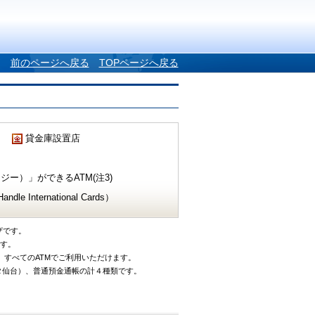
前のページへ戻る
TOPページへ戻る
貸金庫設置店
ー）」ができるATM(注3)
e International Cards）
ザです。
です。
、すべてのATMでご利用いただけます。
タ仙台）、普通預金通帳の計４種類です。