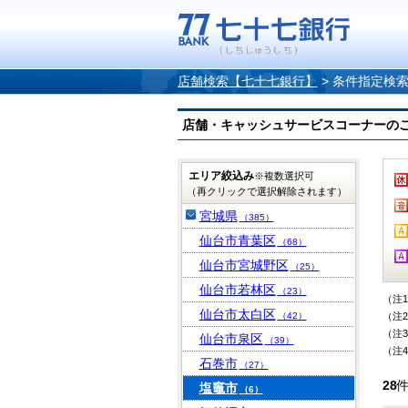
店舗検索【七十七銀行】
>
条件指定検
店舗・キャッシュサービスコーナーのご案内
エリア絞込み
※複数選択可
（再クリックで選択解除されます）
宮城県
（385）
仙台市青葉区
（68）
仙台市宮城野区
（25）
仙台市若林区
（23）
（注
仙台市太白区
（42）
（注
（注
仙台市泉区
（39）
（注
石巻市
（27）
28
塩竈市
（6）