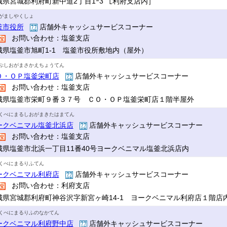
城県宮城郡利府町新中道2丁目1ｰ3 ［利府支店内］
がましやくしょ
釜市役所
店舗外キャッシュサービスコーナー
お問い合わせ：塩釜支店
城県塩釜市旭町1-1 塩釜市役所敷地内（屋外）
ぷしおがまさかえちょうてん
Ｏ・ＯＰ塩釜栄町店
店舗外キャッシュサービスコーナー
お問い合わせ：塩釜支店
城県塩釜市栄町９番３７号 ＣＯ・ＯＰ塩釜栄町店１階半屋外
くべにまるしおがまきたはまてん
ークベニマル塩釜北浜店
店舗外キャッシュサービスコーナー
お問い合わせ：塩釜支店
城県塩釜市北浜一丁目11番40号ヨークベニマル塩釜北浜店内
くべにまるりふてん
ークベニマル利府店
店舗外キャッシュサービスコーナー
お問い合わせ：利府支店
城県宮城郡利府町神谷沢字新宮ヶ崎14-1 ヨークベニマル利府店１階店
くべにまるりふのなかてん
ークベニマル利府野中店
店舗外キャッシュサービスコーナー