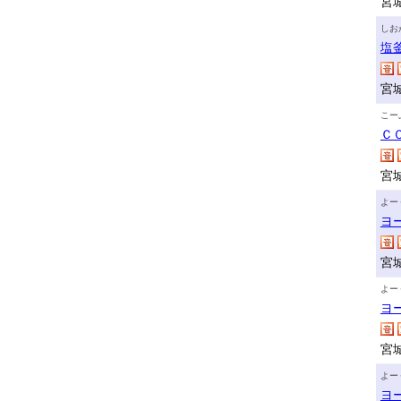
宮
しお
塩
宮
こー
Ｃ
宮
よー
ヨ
宮
よー
ヨ
宮
よー
ヨ