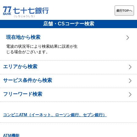
銀行TOPへ
店舗・CSコーナー検索
現在地から検索
電波の状況等により検索結果に誤差が生
じる場合がございます。
エリアから検索
サービス条件から検索
フリーワード検索
コンビニATM（イーネット、ローソン銀行、セブン銀行）
ATM機能