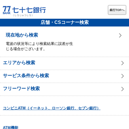
銀行TOPへ
店舗・CSコーナー検索
現在地から検索
電波の状況等により検索結果に誤差が生
じる場合がございます。
エリアから検索
サービス条件から検索
フリーワード検索
コンビニATM（イーネット、ローソン銀行、セブン銀行）
ATM機能