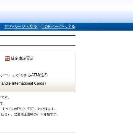
前のページへ戻る
TOPページへ戻る
貸金庫設置店
ー）」ができるATM(注3)
e International Cards）
ザです。
です。
、すべてのATMでご利用いただけます。
タ仙台）、普通預金通帳の計４種類です。