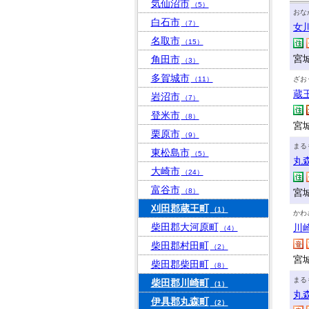
気仙沼市
（5）
おな
白石市
（7）
女
名取市
（15）
宮
角田市
（3）
多賀城市
（11）
ざお
蔵
岩沼市
（7）
登米市
（8）
宮
栗原市
（9）
まる
東松島市
（5）
丸
大崎市
（24）
富谷市
（8）
宮
刈田郡蔵王町
（1）
かわ
柴田郡大河原町
川
（4）
柴田郡村田町
（2）
宮
柴田郡柴田町
（8）
まる
柴田郡川崎町
（1）
丸
伊具郡丸森町
（2）