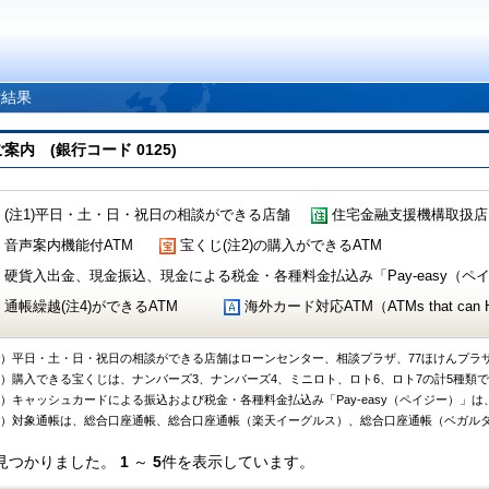
索結果
 (銀行コード 0125)
(注1)平日・土・日・祝日の相談ができる店舗
住宅金融支援機構取扱店
音声案内機能付ATM
宝くじ(注2)の購入ができるATM
硬貨入出金、現金振込、現金による税金・各種料金払込み「Pay-easy（ペイジ
通帳繰越(注4)ができるATM
海外カード対応ATM（ATMs that can Handl
1）平日・土・日・祝日の相談ができる店舗はローンセンター、相談プラザ、77ほけんプラ
2）購入できる宝くじは、ナンバーズ3、ナンバーズ4、ミニロト、ロト6、ロト7の計5種類
3）キャッシュカードによる振込および税金・各種料金払込み「Pay-easy（ペイジー）」は
4）対象通帳は、総合口座通帳、総合口座通帳（楽天イーグルス）、総合口座通帳（ベガル
見つかりました。
1
～
5
件を表示しています。