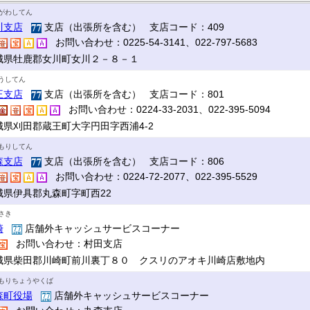
がわしてん
川支店
支店（出張所を含む） 支店コード：409
お問い合わせ：0225-54-3141、022-797-5683
城県牡鹿郡女川町女川２－８－１
うしてん
王支店
支店（出張所を含む） 支店コード：801
お問い合わせ：0224-33-2031、022-395-5094
城県刈田郡蔵王町大字円田字西浦4-2
もりしてん
森支店
支店（出張所を含む） 支店コード：806
お問い合わせ：0224-72-2077、022-395-5529
城県伊具郡丸森町字町西22
さき
崎
店舗外キャッシュサービスコーナー
お問い合わせ：村田支店
城県柴田郡川崎町前川裏丁８０ クスリのアオキ川崎店敷地内
もりちょうやくば
森町役場
店舗外キャッシュサービスコーナー