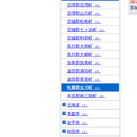
亘理郡亘理町
（3）
宮
亘理郡山元町
（2）
宮城郡松島町
（1）
宮城郡七ヶ浜町
（1）
宮城郡利府町
（6）
黒川郡大和町
（6）
黒川郡大郷町
（1）
加美郡加美町
（6）
遠田郡涌谷町
（3）
遠田郡美里町
（2）
牡鹿郡女川町
（1）
本吉郡南三陸町
（3）
北海道
（1）
青森県
（1）
岩手県
（2）
秋田県
（1）