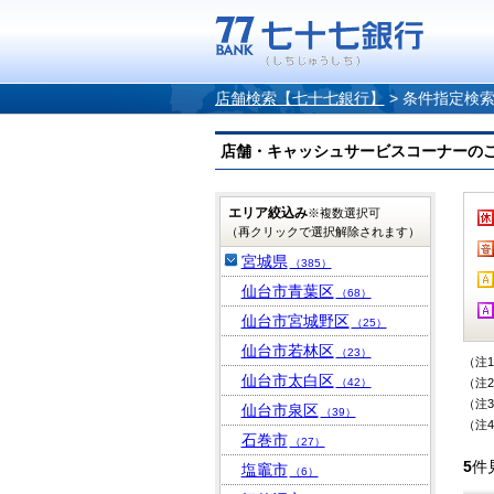
店舗検索【七十七銀行】
>
条件指定検
店舗・キャッシュサービスコーナーのご案内
エリア絞込み
※複数選択可
（再クリックで選択解除されます）
宮城県
（385）
仙台市青葉区
（68）
仙台市宮城野区
（25）
仙台市若林区
（23）
（注
仙台市太白区
（42）
（注
（注
仙台市泉区
（39）
（注
石巻市
（27）
5
件
塩竈市
（6）