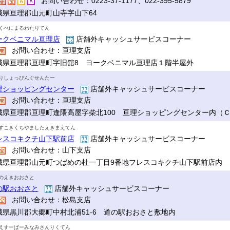
お問い合わせ：0223-37-1177、022-395-5879
城県亘理郡山元町山寺字山下64
くべにまるわたりてん
ークベニマル亘理店
店舗外キャッシュサービスコーナー
お問い合わせ：亘理支店
城県亘理郡亘理町字旧舘8 ヨークベニマル亘理店１階半屋外
りしょっぴんぐせんたー
理ショッピングセンター
店舗外キャッシュサービスコーナー
お問い合わせ：亘理支店
城県亘理郡亘理町逢隈高屋字柴北100 亘理ショッピングセンター内（
すこきくちやましたえきまえてん
レスコキクチ山下駅前店
店舗外キャッシュサービスコーナー
お問い合わせ：山下支店
城県亘理郡山元町つばめの杜一丁目9番地フレスコキクチ山下駅前店内
のえきおおさと
の駅おおさと
店舗外キャッシュサービスコーナー
お問い合わせ：松島支店
城県黒川郡大郷町中村北浦51-6 道の駅おおさと敷地内
えすーぱーみなみさんりくてん