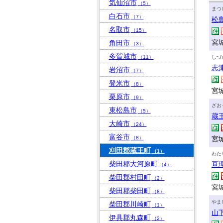
気仙沼市
（5）
まつ
白石市
（7）
松
名取市
（15）
宮
角田市
（3）
多賀城市
（11）
しづ
志
岩沼市
（7）
登米市
（8）
宮
栗原市
（9）
ざお
東松島市
（5）
蔵
大崎市
（24）
富谷市
（8）
宮
刈田郡蔵王町
（1）
わた
柴田郡大河原町
亘
（4）
柴田郡村田町
（2）
宮
柴田郡柴田町
（8）
やま
柴田郡川崎町
（1）
山
伊具郡丸森町
（2）