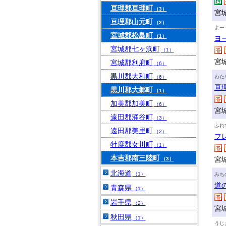
亘理郡亘理町
（3）
宮
亘理郡山元町
（2）
よー
宮城郡松島町
（1）
ヨ
宮城郡七ヶ浜町
（1）
宮
宮城郡利府町
（6）
黒川郡大和町
わた
（6）
亘
黒川郡大郷町
（1）
加美郡加美町
（6）
宮
遠田郡涌谷町
（3）
ふれ
遠田郡美里町
（2）
フ
牡鹿郡女川町
（1）
本吉郡南三陸町
宮
（3）
北海道
（1）
みち
道
青森県
（1）
岩手県
（2）
宮
秋田県
（1）
うじ