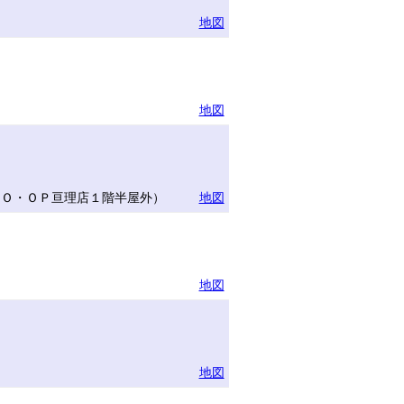
地図
地図
ＣＯ・ＯＰ亘理店１階半屋外）
地図
地図
地図