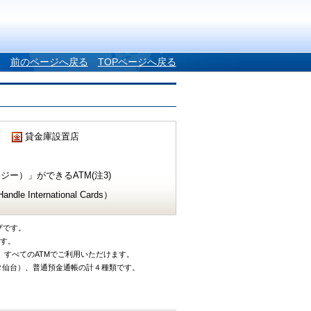
前のページへ戻る
TOPページへ戻る
貸金庫設置店
ー）」ができるATM(注3)
e International Cards）
ザです。
です。
、すべてのATMでご利用いただけます。
タ仙台）、普通預金通帳の計４種類です。