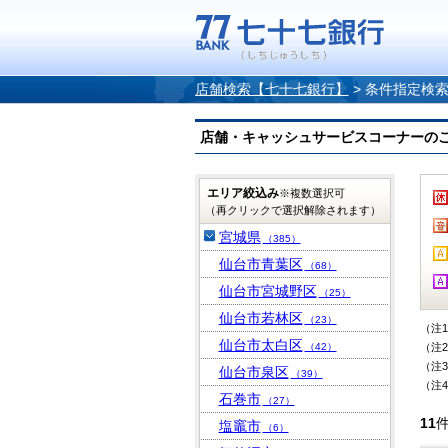
店舗検索【七十七銀行】
>
条件指定検
店舗・キャッシュサービスコーナーのご案内
エリア絞込み
※複数選択可
（再クリックで選択解除されます）
宮城県
（385）
仙台市青葉区
（68）
仙台市宮城野区
（25）
仙台市若林区
（23）
（注
仙台市太白区
（42）
（注
（注
仙台市泉区
（39）
（注
石巻市
（27）
11
塩竈市
（6）