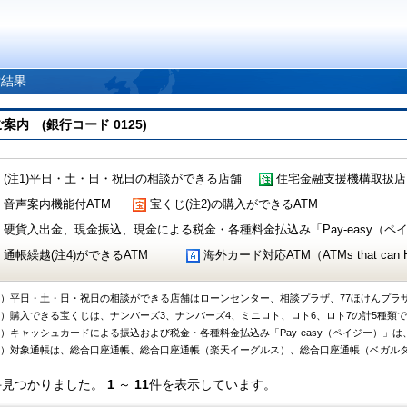
索結果
 (銀行コード 0125)
(注1)平日・土・日・祝日の相談ができる店舗
住宅金融支援機構取扱店
音声案内機能付ATM
宝くじ(注2)の購入ができるATM
硬貨入出金、現金振込、現金による税金・各種料金払込み「Pay-easy（ペイジ
通帳繰越(注4)ができるATM
海外カード対応ATM（ATMs that can Handl
1）平日・土・日・祝日の相談ができる店舗はローンセンター、相談プラザ、77ほけんプラ
2）購入できる宝くじは、ナンバーズ3、ナンバーズ4、ミニロト、ロト6、ロト7の計5種類
3）キャッシュカードによる振込および税金・各種料金払込み「Pay-easy（ペイジー）」は
4）対象通帳は、総合口座通帳、総合口座通帳（楽天イーグルス）、総合口座通帳（ベガル
件見つかりました。
1
～
11
件を表示しています。