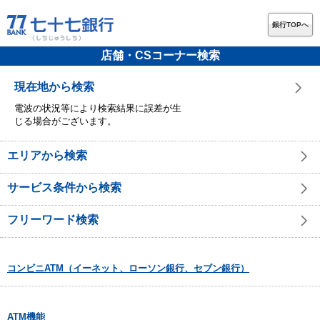
銀行TOPへ
店舗・CSコーナー検索
現在地から検索
電波の状況等により検索結果に誤差が生
じる場合がございます。
エリアから検索
サービス条件から検索
フリーワード検索
コンビニATM（イーネット、ローソン銀行、セブン銀行）
ATM機能