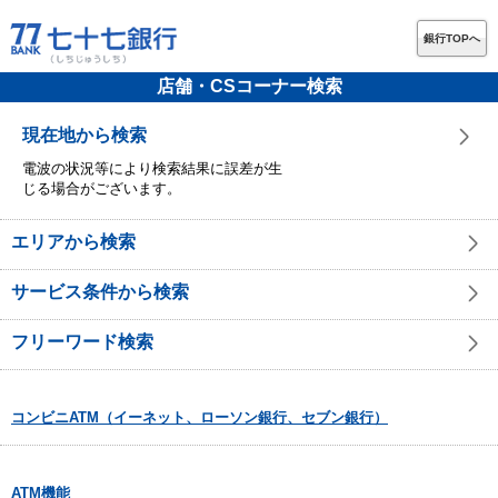
銀行TOPへ
店舗・CSコーナー検索
現在地から検索
電波の状況等により検索結果に誤差が生
じる場合がございます。
エリアから検索
サービス条件から検索
フリーワード検索
コンビニATM（イーネット、ローソン銀行、セブン銀行）
ATM機能