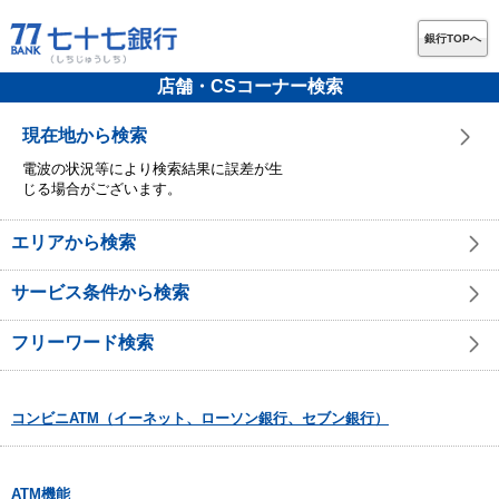
銀行TOPへ
店舗・CSコーナー検索
現在地から検索
電波の状況等により検索結果に誤差が生
じる場合がございます。
エリアから検索
サービス条件から検索
フリーワード検索
コンビニATM（イーネット、ローソン銀行、セブン銀行）
ATM機能