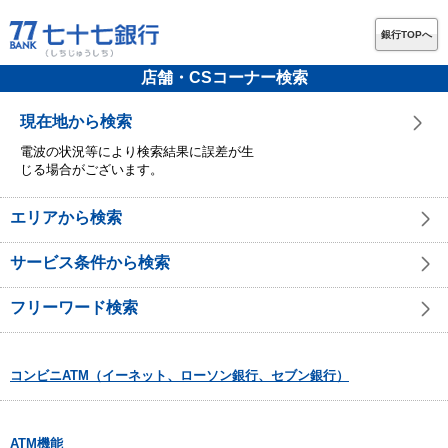
銀行TOPへ
店舗・CSコーナー検索
現在地から検索
電波の状況等により検索結果に誤差が生
じる場合がございます。
エリアから検索
サービス条件から検索
フリーワード検索
コンビニATM（イーネット、ローソン銀行、セブン銀行）
ATM機能