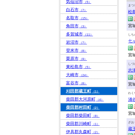
気仙沼市
（5）
まつ
白石市
（7）
松
名取市
（15）
宮
角田市
（3）
多賀城市
（11）
しち
七
岩沼市
（7）
登米市
（8）
宮
栗原市
（9）
しづ
東松島市
（5）
志
大崎市
（24）
富谷市
（8）
宮
刈田郡蔵王町
（1）
わく
柴田郡大河原町
涌
（4）
柴田郡村田町
（2）
宮
柴田郡柴田町
（8）
ざお
柴田郡川崎町
（1）
蔵
伊具郡丸森町
（2）