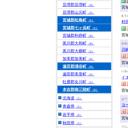
亘理郡亘理町
（3）
宮
亘理郡山元町
（2）
むら
宮城郡松島町
（1）
村
宮城郡七ヶ浜町
（1）
宮
宮城郡利府町
（6）
黒川郡大和町
かわ
（6）
川
黒川郡大郷町
（1）
加美郡加美町
（6）
宮
遠田郡涌谷町
（3）
いお
遠田郡美里町
（2）
イ
牡鹿郡女川町
（1）
本吉郡南三陸町
宮
（3）
北海道
（1）
よー
ヨ
青森県
（1）
岩手県
（2）
宮
秋田県
（1）
うじ