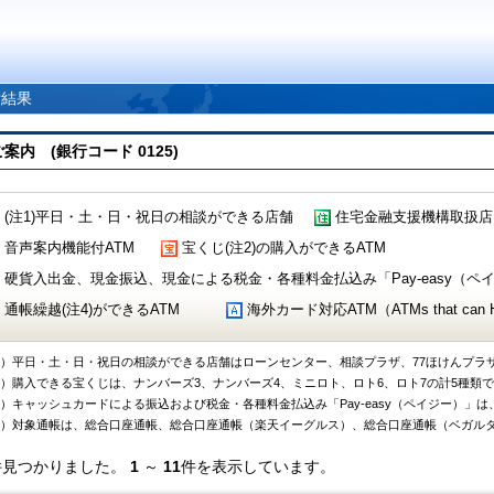
索結果
 (銀行コード 0125)
(注1)平日・土・日・祝日の相談ができる店舗
住宅金融支援機構取扱店
音声案内機能付ATM
宝くじ(注2)の購入ができるATM
硬貨入出金、現金振込、現金による税金・各種料金払込み「Pay-easy（ペイジ
通帳繰越(注4)ができるATM
海外カード対応ATM（ATMs that can Handl
1）平日・土・日・祝日の相談ができる店舗はローンセンター、相談プラザ、77ほけんプラ
2）購入できる宝くじは、ナンバーズ3、ナンバーズ4、ミニロト、ロト6、ロト7の計5種類
3）キャッシュカードによる振込および税金・各種料金払込み「Pay-easy（ペイジー）」は
4）対象通帳は、総合口座通帳、総合口座通帳（楽天イーグルス）、総合口座通帳（ベガル
件見つかりました。
1
～
11
件を表示しています。