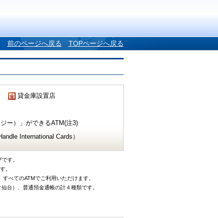
前のページへ戻る
TOPページへ戻る
貸金庫設置店
ー）」ができるATM(注3)
e International Cards）
ザです。
です。
、すべてのATMでご利用いただけます。
タ仙台）、普通預金通帳の計４種類です。