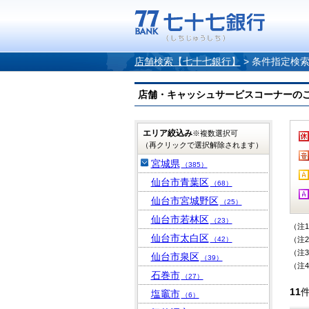
店舗検索【七十七銀行】
>
条件指定検
店舗・キャッシュサービスコーナーのご案内
エリア絞込み
※複数選択可
（再クリックで選択解除されます）
宮城県
（385）
仙台市青葉区
（68）
仙台市宮城野区
（25）
仙台市若林区
（23）
（注
仙台市太白区
（42）
（注
（注
仙台市泉区
（39）
（注
石巻市
（27）
11
塩竈市
（6）