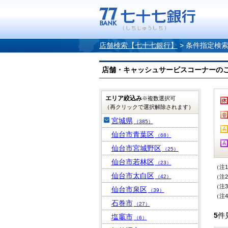
店舗検索【七十七銀行】
>
条件指定検
店舗・キャッシュサービスコーナーのご案内
エリア絞込み
※複数選択可
（再クリックで選択解除されます）
宮城県
（385）
仙台市青葉区
（68）
仙台市宮城野区
（25）
仙台市若林区
（23）
（注
仙台市太白区
（42）
（注
（注
仙台市泉区
（39）
（注
石巻市
（27）
5
件
塩竈市
（6）