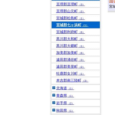
亘理郡亘理町
（3）
宮
亘理郡山元町
（2）
宮城郡松島町
（1）
宮城郡七ヶ浜町
（1）
宮城郡利府町
（6）
黒川郡大和町
（6）
黒川郡大郷町
（1）
加美郡加美町
（6）
遠田郡涌谷町
（3）
遠田郡美里町
（2）
牡鹿郡女川町
（1）
本吉郡南三陸町
（3）
北海道
（1）
青森県
（1）
岩手県
（2）
秋田県
（1）