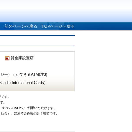
前のページへ戻る
TOPページへ戻る
貸金庫設置店
ー）」ができるATM(注3)
e International Cards）
ザです。
です。
、すべてのATMでご利用いただけます。
タ仙台）、普通預金通帳の計４種類です。