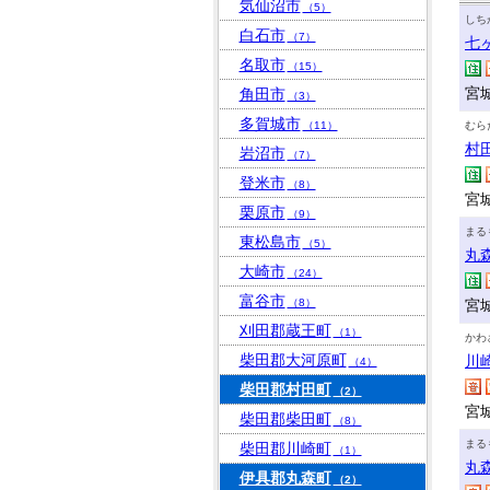
気仙沼市
（5）
しち
白石市
（7）
七
名取市
（15）
宮
角田市
（3）
多賀城市
（11）
むら
村
岩沼市
（7）
登米市
（8）
宮
栗原市
（9）
まる
東松島市
（5）
丸
大崎市
（24）
富谷市
（8）
宮
刈田郡蔵王町
（1）
かわ
柴田郡大河原町
川
（4）
柴田郡村田町
（2）
宮
柴田郡柴田町
（8）
まる
柴田郡川崎町
（1）
丸
伊具郡丸森町
（2）