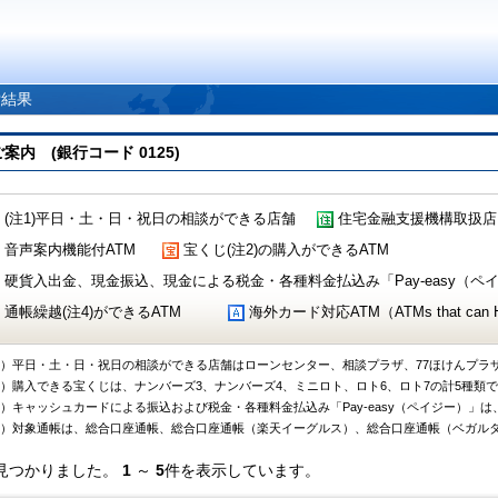
索結果
 (銀行コード 0125)
(注1)平日・土・日・祝日の相談ができる店舗
住宅金融支援機構取扱店
音声案内機能付ATM
宝くじ(注2)の購入ができるATM
硬貨入出金、現金振込、現金による税金・各種料金払込み「Pay-easy（ペイジ
通帳繰越(注4)ができるATM
海外カード対応ATM（ATMs that can Handl
1）平日・土・日・祝日の相談ができる店舗はローンセンター、相談プラザ、77ほけんプラ
2）購入できる宝くじは、ナンバーズ3、ナンバーズ4、ミニロト、ロト6、ロト7の計5種類
3）キャッシュカードによる振込および税金・各種料金払込み「Pay-easy（ペイジー）」は
4）対象通帳は、総合口座通帳、総合口座通帳（楽天イーグルス）、総合口座通帳（ベガル
見つかりました。
1
～
5
件を表示しています。