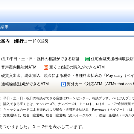
索結果
 (銀行コード 0125)
(注1)平日・土・日・祝日の相談ができる店舗
住宅金融支援機構取扱店
音声案内機能付ATM
宝くじ(注2)の購入ができるATM
硬貨入出金、現金振込、現金による税金・各種料金払込み「Pay-easy（ペイジ
通帳繰越(注4)ができるATM
海外カード対応ATM（ATMs that can Handl
1）平日・土・日・祝日の相談ができる店舗はローンセンター、相談プラザ、77ほけんプラ
2）購入できる宝くじは、ナンバーズ3、ナンバーズ4、ミニロト、ロト6、ロト7の計5種類
3）キャッシュカードによる振込および税金・各種料金払込み「Pay-easy（ペイジー）」は
4）対象通帳は、総合口座通帳、総合口座通帳（楽天イーグルス）、総合口座通帳（ベガル
見つかりました。
1
～
7
件を表示しています。