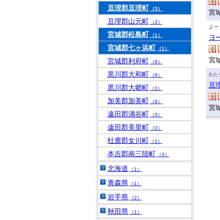
亘理郡亘理町
（3）
宮
亘理郡山元町
（2）
よー
宮城郡松島町
（1）
ヨ
宮城郡七ヶ浜町
（1）
宮
宮城郡利府町
（6）
黒川郡大和町
わた
（6）
亘
黒川郡大郷町
（1）
加美郡加美町
（6）
宮
遠田郡涌谷町
（3）
遠田郡美里町
（2）
牡鹿郡女川町
（1）
本吉郡南三陸町
（3）
北海道
（1）
青森県
（1）
岩手県
（2）
秋田県
（1）