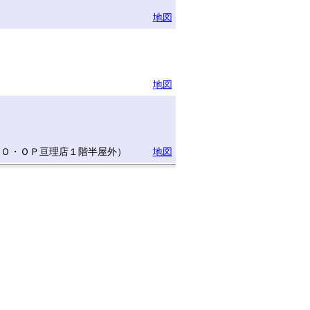
地図
地図
ＣＯ・ＯＰ亘理店１階半屋外）
地図