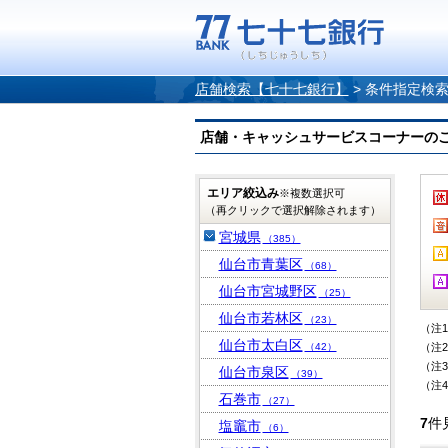
店舗検索【七十七銀行】
>
条件指定検
店舗・キャッシュサービスコーナーのご案内
エリア絞込み
※複数選択可
（再クリックで選択解除されます）
宮城県
（385）
仙台市青葉区
（68）
仙台市宮城野区
（25）
仙台市若林区
（23）
（注
仙台市太白区
（42）
（注
（注
仙台市泉区
（39）
（注
石巻市
（27）
7
件
塩竈市
（6）