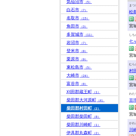
気仙沼市
（5）
まつ
白石市
（7）
松
名取市
（15）
宮
角田市
（3）
多賀城市
（11）
しち
七
岩沼市
（7）
登米市
（8）
宮
栗原市
（9）
むら
東松島市
（5）
村
大崎市
（24）
富谷市
（8）
宮
刈田郡蔵王町
（1）
わた
柴田郡大河原町
亘
（4）
柴田郡村田町
（2）
宮
柴田郡柴田町
（8）
かわ
柴田郡川崎町
（1）
川
伊具郡丸森町
（2）