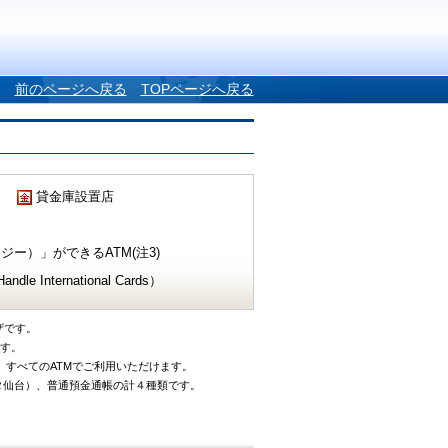
前のページへ戻る
TOPページへ戻る
貸金庫設置店
ー）」ができるATM(注3)
e International Cards）
ザです。
です。
、すべてのATMでご利用いただけます。
タ仙台）、普通預金通帳の計４種類です。