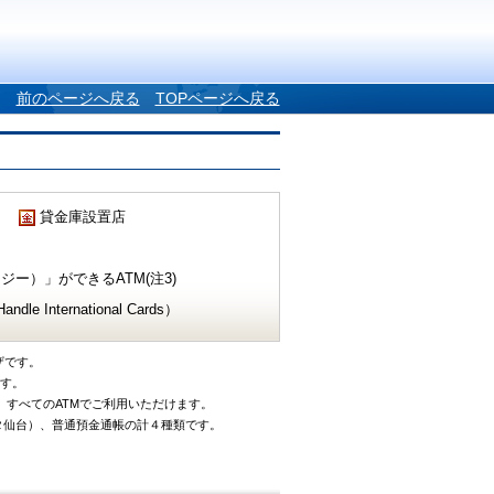
前のページへ戻る
TOPページへ戻る
貸金庫設置店
ー）」ができるATM(注3)
e International Cards）
ザです。
です。
、すべてのATMでご利用いただけます。
タ仙台）、普通預金通帳の計４種類です。