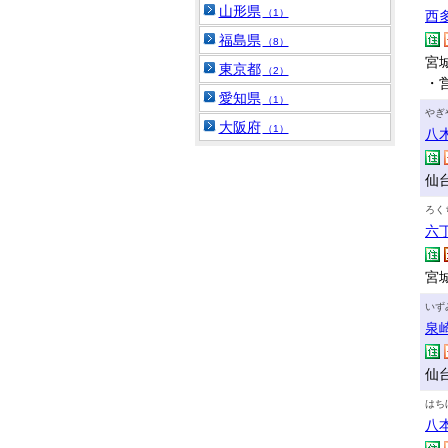
山形県
（1）
西
福島県
（8）
宮城
東京都
（2）
・
愛知県
（1）
やぎ
大阪府
（1）
八
仙
ろく
六
宮
いず
泉
仙台
はち
八