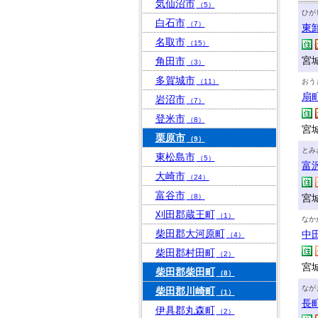
気仙沼市
（5）
ひが
白石市
（7）
東
名取市
（15）
宮
角田市
（3）
多賀城市
（11）
おう
扇
岩沼市
（7）
登米市
（8）
宮
栗原市
（9）
とみ
東松島市
（5）
富
大崎市
（24）
富谷市
（8）
宮
刈田郡蔵王町
（1）
なか
柴田郡大河原町
中
（4）
柴田郡村田町
（2）
宮城
柴田郡柴田町
（8）
なが
柴田郡川崎町
（1）
長
伊具郡丸森町
（2）