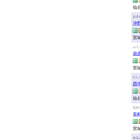
仙
おき
沖
宮城
ふく
袋
宮城
にし
西
仙台
なが
長
宮城
みな