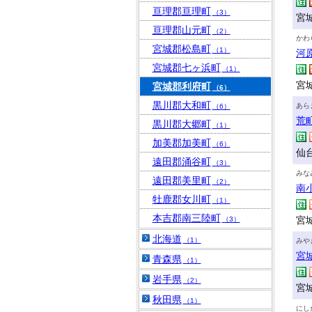
亘理郡亘理町
（3）
宮城
亘理郡山元町
（2）
かわ
宮城郡松島町
（1）
河
宮城郡七ヶ浜町
（1）
宮
宮城郡利府町
（6）
黒川郡大和町
あら
（6）
荒
黒川郡大郷町
（1）
加美郡加美町
（6）
仙
遠田郡涌谷町
（3）
みな
遠田郡美里町
（2）
南
牡鹿郡女川町
（1）
本吉郡南三陸町
宮
（3）
北海道
（1）
みや
宮
青森県
（1）
岩手県
（2）
宮
秋田県
（1）
にし