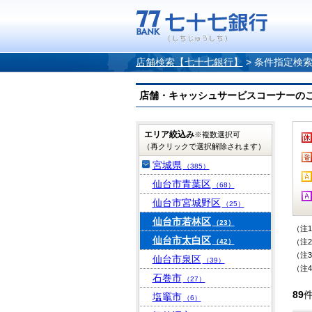
店舗検索【七十七銀行】
>
条件指定検
店舗・キャッシュサービスコーナーのご案内
エリア絞込み
※複数選択可
（再クリックで選択解除されます）
宮城県
（385）
仙台市青葉区
（68）
仙台市宮城野区
（25）
仙台市若林区
（23）
（注
仙台市太白区
（42）
（注
（注
仙台市泉区
（39）
（注
石巻市
（27）
89
塩竈市
（6）