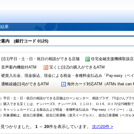
索結果
 (銀行コード 0125)
(注1)平日・土・日・祝日の相談ができる店舗
住宅金融支援機構取扱店
音声案内機能付ATM
宝くじ(注2)の購入ができるATM
硬貨入出金、現金振込、現金による税金・各種料金払込み「Pay-easy（ペイジ
通帳繰越(注4)ができるATM
海外カード対応ATM（ATMs that can Handl
1）平日・土・日・祝日の相談ができる店舗はローンセンター、相談プラザ、77ほけんプラ
2）購入できる宝くじは、ナンバーズ3、ナンバーズ4、ミニロト、ロト6、ロト7の計5種類
3）キャッシュカードによる振込および税金・各種料金払込み「Pay-easy（ペイジー）」は
4）対象通帳は、総合口座通帳、総合口座通帳（楽天イーグルス）、総合口座通帳（ベガル
件見つかりました。
1
～
20
件を表示しています。
次の20件 >