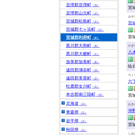
亘理郡亘理町
（3）
宮
亘理郡山元町
（2）
みや
宮城郡松島町
（1）
宮
宮城郡七ヶ浜町
（1）
宮
宮城郡利府町
（6）
黒川郡大和町
やぎ
（6）
八
黒川郡大郷町
（1）
加美郡加美町
（6）
仙
遠田郡涌谷町
（3）
ろく
遠田郡美里町
（2）
六
牡鹿郡女川町
（1）
本吉郡南三陸町
宮
（3）
北海道
（1）
おき
沖
青森県
（1）
岩手県
（2）
宮城
秋田県
（1）
しお