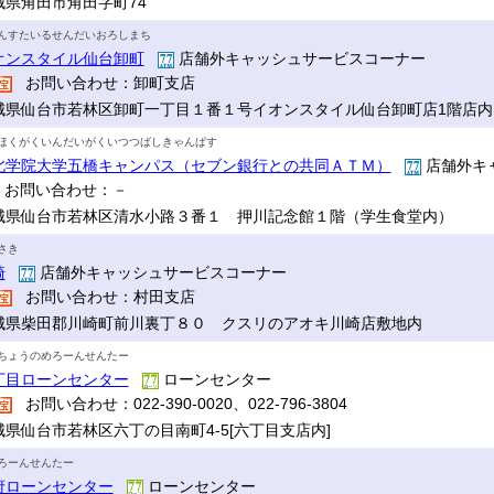
城県角田市角田字町74
んすたいるせんだいおろしまち
オンスタイル仙台卸町
店舗外キャッシュサービスコーナー
お問い合わせ：卸町支店
城県仙台市若林区卸町一丁目１番１号イオンスタイル仙台卸町店1階店内
ほくがくいんだいがくいつつばしきゃんぱす
北学院大学五橋キャンパス（セブン銀行との共同ＡＴＭ）
店舗外キ
お問い合わせ：－
城県仙台市若林区清水小路３番１ 押川記念館１階（学生食堂内）
さき
崎
店舗外キャッシュサービスコーナー
お問い合わせ：村田支店
城県柴田郡川崎町前川裏丁８０ クスリのアオキ川崎店敷地内
ちょうのめろーんせんたー
丁目ローンセンター
ローンセンター
お問い合わせ：022-390-0020、022-796-3804
城県仙台市若林区六丁の目南町4-5[六丁目支店内]
ろーんせんたー
府ローンセンター
ローンセンター