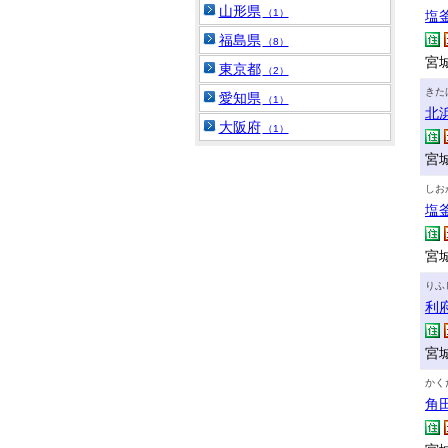
山形県
（1）
塩
福島県
（8）
宮城
東京都
（2）
きた
愛知県
（1）
北
大阪府
（1）
宮
しお
塩
宮
りふ
利
宮
かく
角