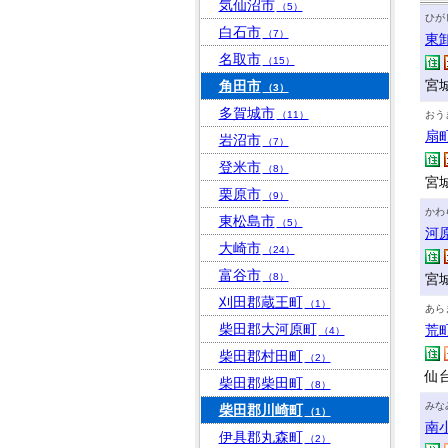
気仙沼市
（5）
ひが
白石市
（7）
東
名取市
（15）
宮
角田市
（3）
多賀城市
（11）
おう
扇
岩沼市
（7）
登米市
（8）
宮
栗原市
（9）
かわ
東松島市
（5）
河
大崎市
（24）
富谷市
（8）
宮
刈田郡蔵王町
（1）
あら
柴田郡大河原町
荒
（4）
柴田郡村田町
（2）
仙
柴田郡柴田町
（8）
みな
柴田郡川崎町
（1）
南
伊具郡丸森町
（2）