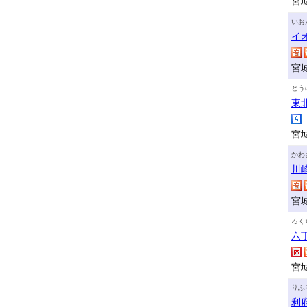
宮
いお
イ
宮
とう
東
宮
かわ
川
宮
ろく
六
宮
りふ
利