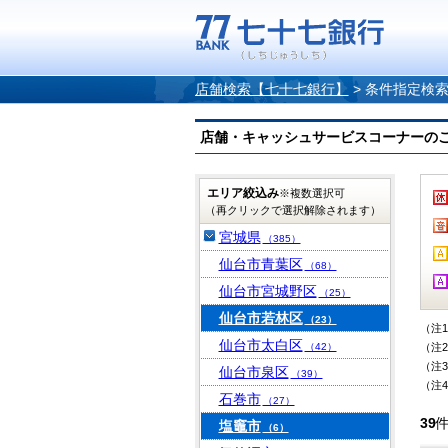
店舗検索【七十七銀行】
>
条件指定検
店舗・キャッシュサービスコーナーのご案内
エリア絞込み
※複数選択可
（再クリックで選択解除されます）
宮城県
（385）
仙台市青葉区
（68）
仙台市宮城野区
（25）
仙台市若林区
（23）
（注
仙台市太白区
（42）
（注
（注
仙台市泉区
（39）
（注
石巻市
（27）
39
塩竈市
（6）