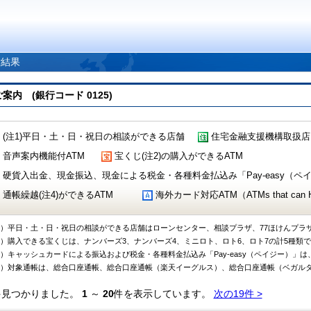
索結果
 (銀行コード 0125)
(注1)平日・土・日・祝日の相談ができる店舗
住宅金融支援機構取扱店
音声案内機能付ATM
宝くじ(注2)の購入ができるATM
硬貨入出金、現金振込、現金による税金・各種料金払込み「Pay-easy（ペイジ
通帳繰越(注4)ができるATM
海外カード対応ATM（ATMs that can Handl
1）平日・土・日・祝日の相談ができる店舗はローンセンター、相談プラザ、77ほけんプラ
2）購入できる宝くじは、ナンバーズ3、ナンバーズ4、ミニロト、ロト6、ロト7の計5種類
3）キャッシュカードによる振込および税金・各種料金払込み「Pay-easy（ペイジー）」は
4）対象通帳は、総合口座通帳、総合口座通帳（楽天イーグルス）、総合口座通帳（ベガル
件見つかりました。
1
～
20
件を表示しています。
次の19件 >