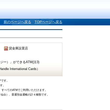
前のページへ戻る
TOPページへ戻る
貸金庫設置店
ー）」ができるATM(注3)
e International Cards）
ザです。
です。
、すべてのATMでご利用いただけます。
タ仙台）、普通預金通帳の計４種類です。