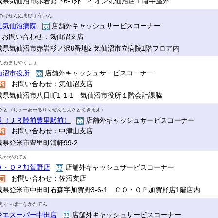
城県気仙沼市赤岩館下6-1外 イオン気仙沼店１階半屋外
つけせんぬまびょういん
立気仙沼病院
店舗外キャッシュサービスコーナー
お問い合わせ：気仙沼支店
城県気仙沼市赤岩杉ノ沢8番地2 気仙沼市立病院1階フロア内
んぬましやくしょ
仙沼市役所
店舗外キャッシュサービスコーナー
お問い合わせ：気仙沼支店
城県気仙沼市八日町1-1-1 気仙沼市役所１階会計課脇
さと（じぇーあーるりくぜんとよさとえきまえ）
里（ＪＲ陸前豊里駅前）
店舗外キャッシュサービスコーナー
お問い合わせ：中津山支店
城県登米市豊里町浦軒99-2
ぷかがのてん
Ｏ・ＯＰ加賀野店
店舗外キャッシュサービスコーナー
お問い合わせ：佐沼支店
城県登米市中田町石森字加賀野3-6-1 ＣＯ・ＯＰ加賀野店1階店内
えす－ぱーなかたてん
ジエスーパー中田店
店舗外キャッシュサービスコーナー