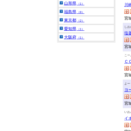
山形県
（1）
川
福島県
（8）
宮
東京都
（2）
しお
愛知県
（1）
塩
大阪府
（1）
宮
こー
Ｃ
宮
よー
ヨ
宮
いお
イ