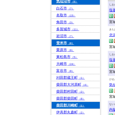
気仙沼市
（5）
しお
白石市
（7）
塩
名取市
（15）
宮城
角田市
（3）
多賀城市
（11）
きた
北
岩沼市
（7）
登米市
（8）
宮
栗原市
（9）
しお
東松島市
（5）
塩
大崎市
（24）
富谷市
（8）
宮
刈田郡蔵王町
（1）
けせ
柴田郡大河原町
気
（4）
柴田郡村田町
（2）
宮
柴田郡柴田町
（8）
ない
柴田郡川崎町
（1）
内
伊具郡丸森町
（2）