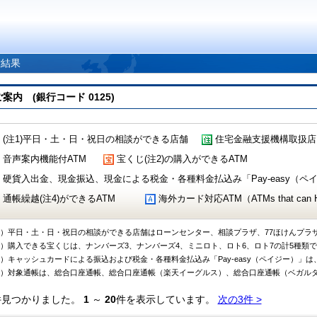
索結果
 (銀行コード 0125)
(注1)平日・土・日・祝日の相談ができる店舗
住宅金融支援機構取扱店
音声案内機能付ATM
宝くじ(注2)の購入ができるATM
硬貨入出金、現金振込、現金による税金・各種料金払込み「Pay-easy（ペイジ
通帳繰越(注4)ができるATM
海外カード対応ATM（ATMs that can Handl
1）平日・土・日・祝日の相談ができる店舗はローンセンター、相談プラザ、77ほけんプラ
2）購入できる宝くじは、ナンバーズ3、ナンバーズ4、ミニロト、ロト6、ロト7の計5種類
3）キャッシュカードによる振込および税金・各種料金払込み「Pay-easy（ペイジー）」は
4）対象通帳は、総合口座通帳、総合口座通帳（楽天イーグルス）、総合口座通帳（ベガル
件見つかりました。
1
～
20
件を表示しています。
次の3件 >