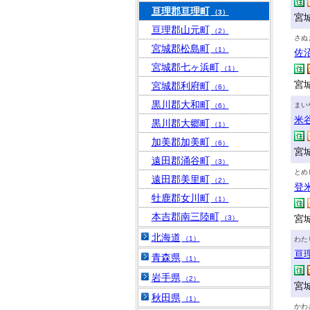
亘理郡亘理町
（3）
宮城
亘理郡山元町
（2）
さぬ
宮城郡松島町
（1）
佐
宮城郡七ヶ浜町
（1）
宮
宮城郡利府町
（6）
黒川郡大和町
まい
（6）
米
黒川郡大郷町
（1）
加美郡加美町
（6）
宮
遠田郡涌谷町
（3）
とめ
遠田郡美里町
（2）
登
牡鹿郡女川町
（1）
本吉郡南三陸町
宮
（3）
北海道
（1）
わた
亘
青森県
（1）
岩手県
（2）
宮
秋田県
（1）
かわ