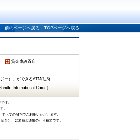
前のページへ戻る
TOPページへ戻る
貸金庫設置店
ー）」ができるATM(注3)
e International Cards）
ザです。
です。
、すべてのATMでご利用いただけます。
タ仙台）、普通預金通帳の計４種類です。