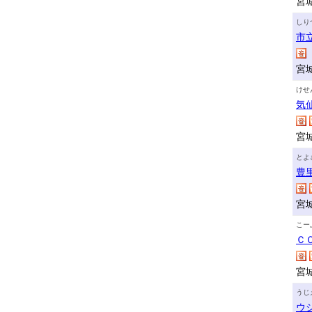
宮
しり
市
宮
けせ
気
宮
とよ
豊
宮
こー
Ｃ
宮
うじ
ウ