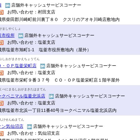
崎
店舗外キャッシュサービスコーナー
お問い合わせ：村田支店
城県柴田郡川崎町前川裏丁８０ クスリのアオキ川崎店敷地内
がましやくしょ
釜市役所
店舗外キャッシュサービスコーナー
お問い合わせ：塩釜支店
城県塩釜市旭町1-1 塩釜市役所敷地内（屋外）
ぷしおがまさかえちょうてん
Ｏ・ＯＰ塩釜栄町店
店舗外キャッシュサービスコーナー
お問い合わせ：塩釜支店
城県塩釜市栄町９番３７号 ＣＯ・ＯＰ塩釜栄町店１階半屋外
くべにまるしおがまきたはまてん
ークベニマル塩釜北浜店
店舗外キャッシュサービスコーナー
お問い合わせ：塩釜支店
城県塩釜市北浜一丁目11番40号ヨークベニマル塩釜北浜店内
んけせんぬまてん
オン気仙沼店
店舗外キャッシュサービスコーナー
お問い合わせ：気仙沼支店