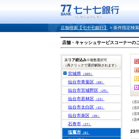
店舗検索【七十七銀行】
>
条件指定検
店舗・キャッシュサービスコーナーのご案内
エリア絞込み
※複数選択可
（再クリックで選択解除されます）
宮城県
（385）
仙台市青葉区
（68）
仙台市宮城野区
（25）
仙台市若林区
（23）
（注
仙台市太白区
（42）
（注
（注
仙台市泉区
（39）
（注
石巻市
（27）
23
塩竈市
（6）