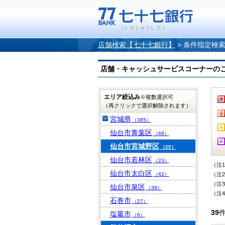
店舗検索【七十七銀行】
>
条件指定検
店舗・キャッシュサービスコーナーのご案内
エリア絞込み
※複数選択可
（再クリックで選択解除されます）
宮城県
（385）
仙台市青葉区
（68）
仙台市宮城野区
（25）
仙台市若林区
（23）
（注
仙台市太白区
（42）
（注
（注
仙台市泉区
（39）
（注
石巻市
（27）
39
塩竈市
（6）