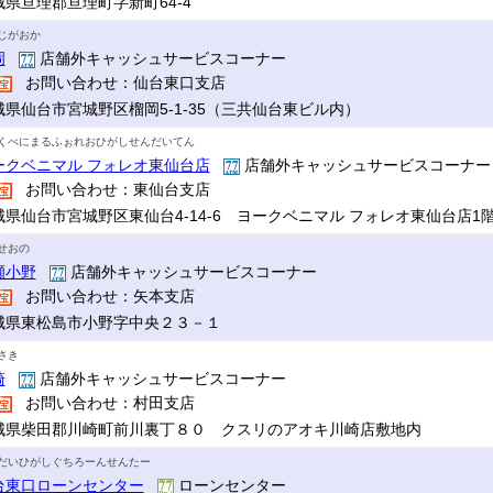
城県亘理郡亘理町字新町64-4
じがおか
岡
店舗外キャッシュサービスコーナー
お問い合わせ：仙台東口支店
城県仙台市宮城野区榴岡5-1-35（三共仙台東ビル内）
くべにまるふぉれおひがしせんだいてん
ークベニマル フォレオ東仙台店
店舗外キャッシュサービスコーナ
お問い合わせ：東仙台支店
城県仙台市宮城野区東仙台4-14-6 ヨークベニマル フォレオ東仙台店1
せおの
瀬小野
店舗外キャッシュサービスコーナー
お問い合わせ：矢本支店
城県東松島市小野字中央２３－１
さき
崎
店舗外キャッシュサービスコーナー
お問い合わせ：村田支店
城県柴田郡川崎町前川裏丁８０ クスリのアオキ川崎店敷地内
だいひがしぐちろーんせんたー
台東口ローンセンター
ローンセンター