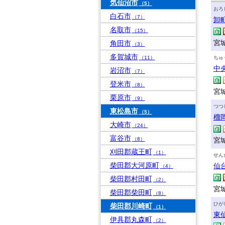
気仙沼市
（5）
おろ
白石市
（7）
卸
名取市
（15）
宮
角田市
（3）
多賀城市
（11）
ちゅ
中
岩沼市
（7）
登米市
（8）
宮
栗原市
（9）
つつ
東松島市
（5）
榴
大崎市
（24）
富谷市
（8）
宮
刈田郡蔵王町
（1）
せん
柴田郡大河原町
仙
（4）
柴田郡村田町
（2）
宮城
柴田郡柴田町
（8）
ひが
柴田郡川崎町
（1）
東
伊具郡丸森町
（2）