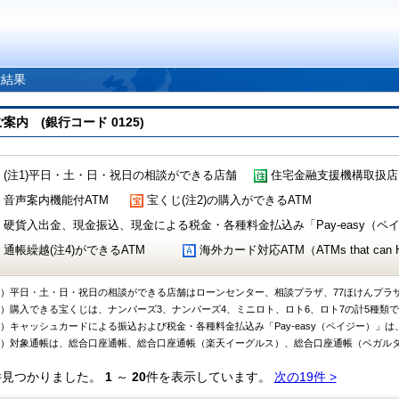
索結果
 (銀行コード 0125)
(注1)平日・土・日・祝日の相談ができる店舗
住宅金融支援機構取扱店
音声案内機能付ATM
宝くじ(注2)の購入ができるATM
硬貨入出金、現金振込、現金による税金・各種料金払込み「Pay-easy（ペイジ
通帳繰越(注4)ができるATM
海外カード対応ATM（ATMs that can Handl
1）平日・土・日・祝日の相談ができる店舗はローンセンター、相談プラザ、77ほけんプラ
2）購入できる宝くじは、ナンバーズ3、ナンバーズ4、ミニロト、ロト6、ロト7の計5種類
3）キャッシュカードによる振込および税金・各種料金払込み「Pay-easy（ペイジー）」は
4）対象通帳は、総合口座通帳、総合口座通帳（楽天イーグルス）、総合口座通帳（ベガル
件見つかりました。
1
～
20
件を表示しています。
次の19件 >