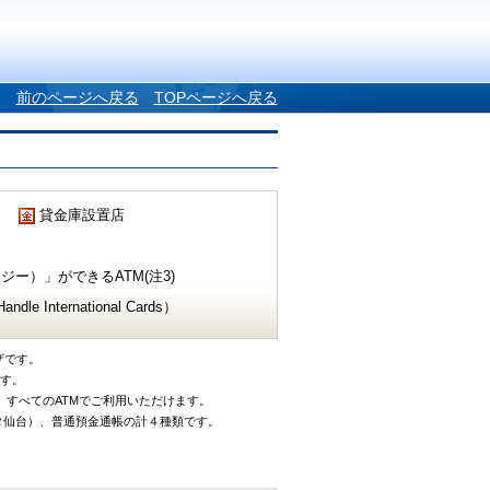
前のページへ戻る
TOPページへ戻る
貸金庫設置店
ー）」ができるATM(注3)
e International Cards）
ザです。
です。
、すべてのATMでご利用いただけます。
タ仙台）、普通預金通帳の計４種類です。