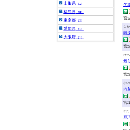
山形県
（1）
矢
福島県
（8）
宮
東京都
（2）
なる
愛知県
（1）
鳴
大阪府
（1）
宮
けせ
気
宮
ない
内
宮城
わた
亘