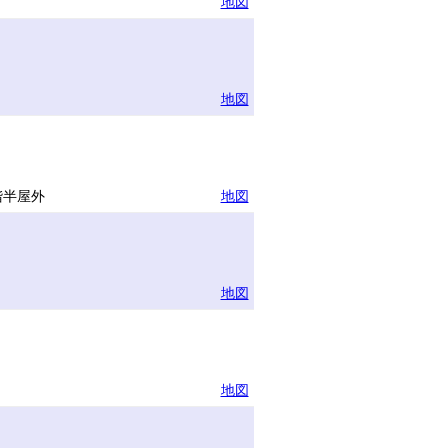
地図
地図
ー
階半屋外
地図
地図
地図