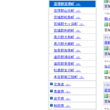
亘理郡亘理町
（3）
宮
亘理郡山元町
（2）
つる
宮城郡松島町
（1）
鶴
宮城郡七ヶ浜町
（1）
宮
宮城郡利府町
（6）
黒川郡大和町
さい
（6）
幸
黒川郡大郷町
（1）
加美郡加美町
（6）
宮城
遠田郡涌谷町
（3）
せん
遠田郡美里町
（2）
仙
牡鹿郡女川町
（1）
本吉郡南三陸町
宮
（3）
北海道
（1）
いわ
岩
青森県
（1）
岩手県
（2）
宮
秋田県
（1）
やも