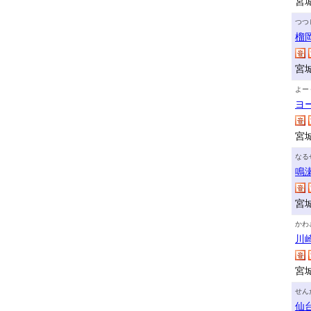
宮
つつ
榴
宮
よー
ヨ
宮
なる
鳴
宮
かわ
川
宮
せん
仙