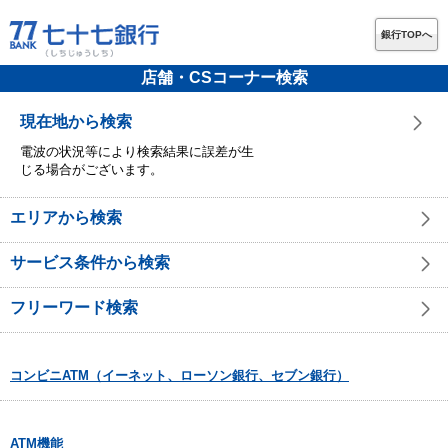
銀行TOPへ
店舗・CSコーナー検索
現在地から検索
電波の状況等により検索結果に誤差が生
じる場合がございます。
エリアから検索
サービス条件から検索
フリーワード検索
コンビニATM（イーネット、ローソン銀行、セブン銀行）
ATM機能