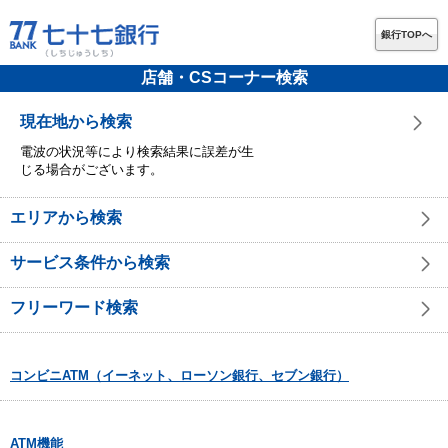
銀行TOPへ
店舗・CSコーナー検索
現在地から検索
電波の状況等により検索結果に誤差が生
じる場合がございます。
エリアから検索
サービス条件から検索
フリーワード検索
コンビニATM（イーネット、ローソン銀行、セブン銀行）
ATM機能