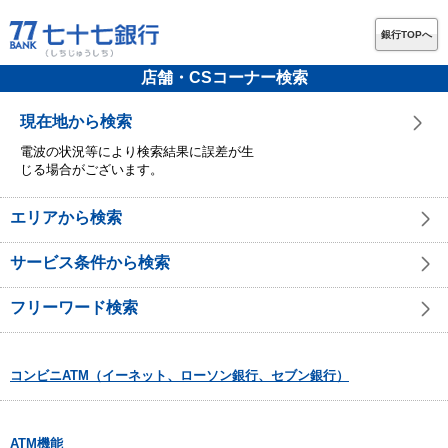
銀行TOPへ
店舗・CSコーナー検索
現在地から検索
電波の状況等により検索結果に誤差が生
じる場合がございます。
エリアから検索
サービス条件から検索
フリーワード検索
コンビニATM（イーネット、ローソン銀行、セブン銀行）
ATM機能