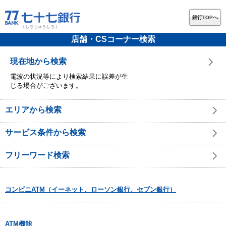
銀行TOPへ
店舗・CSコーナー検索
現在地から検索
電波の状況等により検索結果に誤差が生
じる場合がございます。
エリアから検索
サービス条件から検索
フリーワード検索
コンビニATM（イーネット、ローソン銀行、セブン銀行）
ATM機能